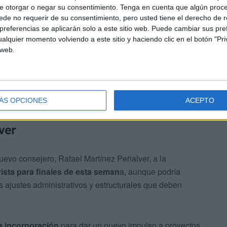
e otorgar o negar su consentimiento.
Tenga en cuenta que algún proc
de no requerir de su consentimiento, pero usted tiene el derecho de r
referencias se aplicarán solo a este sitio web. Puede cambiar sus pref
alquier momento volviendo a este sitio y haciendo clic en el botón "Pri
 web.
a busca optimizar su funcionamiento
interno en un
zando las áreas que concentran gran parte de la acción
ÁS OPCIONES
ACEPTO
ver
uevo consejero, Rafael Martínez Peñalver, a la
vista para finales de esta seman
a, aunque podría
os ajustes administrativos y estructurales que deben
ta incorporación
para dar un nuevo impulso a proyectos