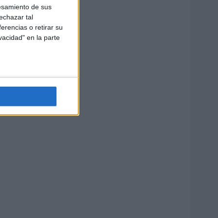
esamiento de sus
echazar tal
erencias o retirar su
vacidad" en la parte