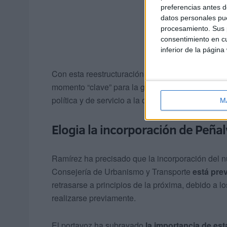
preferencias antes d
datos personales pue
procesamiento. Sus p
consentimiento en cu
inferior de la página
Con esta reestructuración,
el Gobierno de Ceut
momento “clave” para la gestión municipal, refor
política y de servicio a la ciudadanía.
M
Elogia la incorporación de Peñal
Ramírez ha precisado que la incorporación del n
Consejería de Urbanismo y Transporte
está pre
retrasarse a principios de la próxima, debido a l
realizarse previamente.
El portavoz ha subrayado
la importancia de es