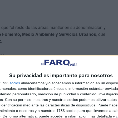
ó que “el resto de las áreas mantienen su denominación y
e Fomento, Medio Ambiente y Servicios Urbanos
, que
z.
as:
nsporte
, que será asumida por el recién incorporado
Su privacidad es importante para nosotros
alía profesional y personal. “Además de ser amigo y
convencido de que con su incorporación el Gobierno dará
s 1733
socios
almacenamos y/o accedemos a información en un disposit
sonales, como identificadores únicos e información estándar enviada 
.
ntenido personalizado, medición de publicidad y contenido, investigaci
os.
Con su permiso, nosotros y nuestros socios podemos utilizar datos 
iente, Servicios Urbanos y Vivienda
, que centrará su
identificación mediante las características de dispositivos. Puede hacer
nda
y la ejecución del
Plan de Inversiones de la Ciudad
.
ntimiento a nosotros y a nuestros 1733 socios para que llevemos a ca
. De forma alternativa, puede acceder a información más detallada y 