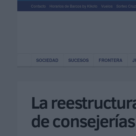
Contacto
Horarios de Barcos by Kikoto
Vuelos
Sorteo Cruz
SOCIEDAD
SUCESOS
FRONTERA
J
La reestructura
de consejerías