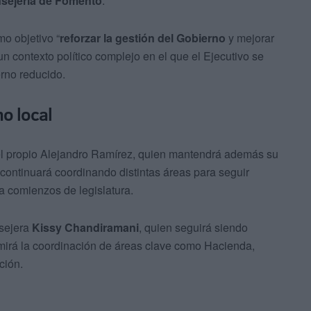
onsejería de Fomento
.
mo objetivo “
reforzar la gestión del Gobierno
y mejorar
un contexto político complejo en el que el Ejecutivo se
rno reducido.
o local
l propio Alejandro Ramírez, quien mantendrá además su
ontinuará coordinando distintas áreas para seguir
a comienzos de legislatura.
nsejera
Kissy Chandiramani
, quien seguirá siendo
mirá la coordinación de áreas clave como Hacienda,
ción.