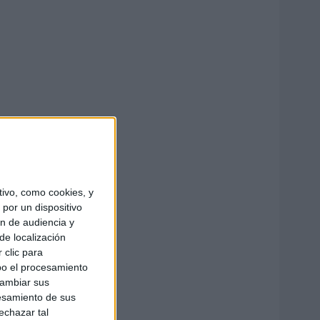
ivo, como cookies, y
por un dispositivo
ón de audiencia y
de localización
 clic para
bo el procesamiento
cambiar sus
esamiento de sus
echazar tal