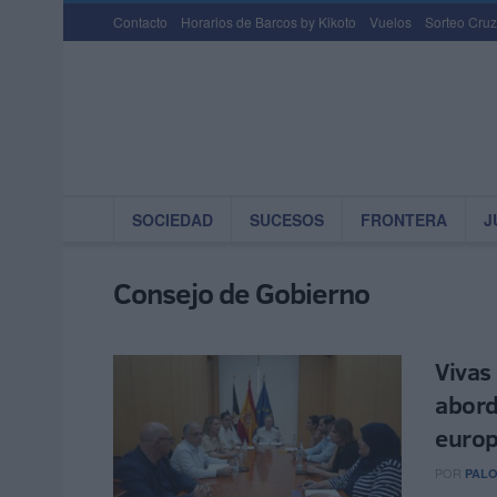
Contacto
Horarios de Barcos by Kikoto
Vuelos
Sorteo Cruz
SOCIEDAD
SUCESOS
FRONTERA
J
Consejo de Gobierno
Vivas
abord
euro
POR
PAL