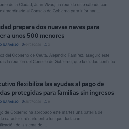
dente de la Ciudad, Juan Vivas, ha reunido este sábado con
 extraordinario al Consejo de Gobierno para informar ...
udad prepara dos nuevas naves para
er a unos 500 menores
04/08/2026
O NARANJO
3
voz del Gobierno de Ceuta, Alejandro Ramírez, aseguró este
tras la reunión del Consejo de Gobierno, que la ciudad continúa
cutivo flexibiliza las ayudas al pago de
ndas protegidas para familias sin ingresos
28/07/2026
O NARANJO
0
jo de Gobierno ha aprobado este martes una batería de
de carácter ordinario entre los que destacan
ficación del sistema de ...