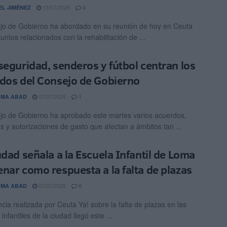
13/07/2026
EL JIMÉNEZ
4
jo de Gobierno ha abordado en su reunión de hoy en Ceuta
untos relacionados con la rehabilitación de ...
seguridad, senderos y fútbol centran los
dos del Consejo de Gobierno
07/07/2026
OMA ABAD
1
jo de Gobierno ha aprobado este martes varios acuerdos,
s y autorizaciones de gasto que afectan a ámbitos tan ...
udad señala a la Escuela Infantil de Loma
nar como respuesta a la falta de plazas
07/07/2026
OMA ABAD
0
cia realizada por Ceuta Ya! sobre la falta de plazas en las
infantiles de la ciudad llegó este ...