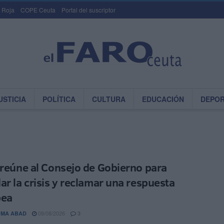
 Roja
COPE Ceuta
Portal del suscriptor
USTICIA
POLÍTICA
CULTURA
EDUCACIÓN
DEPO
 reúne al Consejo de Gobierno para
ar la crisis y reclamar una respuesta
pea
08/08/2026
OMA ABAD
3