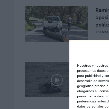
Ramír
oposi
políti
POR
DIEG
El porta
Administ
martes q
La Ci
Nosotros y nuestro
procesamos datos per
urgen
para publicidad y co
POR
DIEG
desarrollo de servici
geográfica precisa e 
El porta
otorgarnos su conse
martes d
previamente descrito
como con
preferencias antes d
datos personales pue