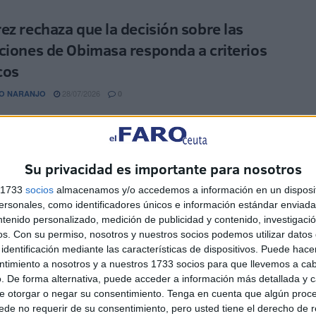
ez rechaza que la decisión sobre las
ciones de Obimasa responda a criterios
cos
28/07/2026
O NARANJO
0
voz del Gobierno de Ceuta y presidente del Consejo de
ración de Obimasa, Alejandro Ramírez, ha defendido este
ue cualquier ...
Su privacidad es importante para nosotros
udad reclama al Estado una respuesta
s 1733
socios
almacenamos y/o accedemos a información en un disposit
sonales, como identificadores únicos e información estándar enviada 
te ante el colapso migratorio
ntenido personalizado, medición de publicidad y contenido, investigaci
28/07/2026
O NARANJO
4
os.
Con su permiso, nosotros y nuestros socios podemos utilizar datos 
identificación mediante las características de dispositivos. Puede hacer
voz del Gobierno de la Ciudad, Alejandro Ramírez, calificó este
ntimiento a nosotros y a nuestros 1733 socios para que llevemos a ca
e “extremadamente grave” la situación que atraviesa Ceuta
. De forma alternativa, puede acceder a información más detallada y 
secuencia del intenso ...
e otorgar o negar su consentimiento.
Tenga en cuenta que algún proc
de no requerir de su consentimiento, pero usted tiene el derecho de r