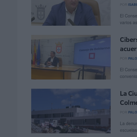
POR
ISAB
El Conse
varios as
Ciber
acuer
POR
PAL
El Conse
convenio
La Ci
Colme
POR
PAL
La denun
escuelas 