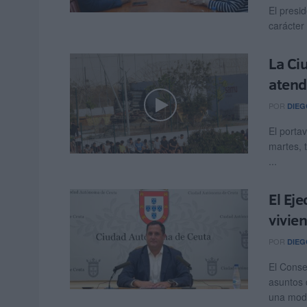
El presi
carácter
La Ci
atend
POR
DIEG
El porta
martes, 
...
El Eje
vivie
POR
DIEG
El Conse
asuntos 
una modi