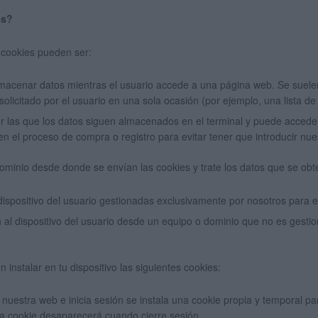
es?
 cookies pueden ser:
lmacenar datos mientras el usuario accede a una página web. Se suel
 solicitado por el usuario en una sola ocasión (por ejemplo, una lista d
or las que los datos siguen almacenados en el terminal y puede acceders
en el proceso de compra o registro para evitar tener que introducir nu
ominio desde donde se envían las cookies y trate los datos que se obt
ispositivo del usuario gestionadas exclusivamente por nosotros para el
al dispositivo del usuario desde un equipo o dominio que no es gestion
stalar en tu dispositivo las siguientes cookies:
 nuestra web e inicia sesión se instala una cookie propia y temporal 
ta cookie desaparecerá cuando cierre sesión.