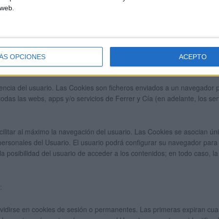
 web.
/collection/analyticsjs/cookie-usage
advice
lo encontrará en
http://www.iadvize.com/es/aviso_legal_iadvize.
ÁS OPCIONES
ACEPTO
rle algunos de nuestros servicios como, por ejemplo, permanecer ident
iencia del usuario. Las Cookies son ficheros enviados a un navegador 
das las webs, apps y/o servicios de Ferrer y Cía (en adelante, los serv
facilitar al máximo la navegación del usuario. Las Cookies se asocian 
ersonales del Usuario. El usuario podrá configurar su navegador para q
la posibilidad del usuario de acceder a los contenidos; en todo caso, 
:
vidirse en cookies de sesión o permanentes. Las primeras expiran cua