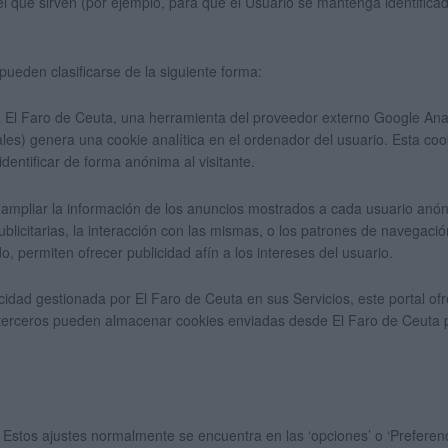
el que sirven (por ejemplo, para que el Usuario se mantenga identific
pueden clasificarse de la siguiente forma:
ta El Faro de Ceuta, una herramienta del proveedor externo Google Anal
les) genera una cookie analítica en el ordenador del usuario. Esta cook
dentificar de forma anónima al visitante.
n ampliar la información de los anuncios mostrados a cada usuario anó
publicitarias, la interacción con las mismas, o los patrones de navega
o, permiten ofrecer publicidad afín a los intereses del usuario.
icidad gestionada por El Faro de Ceuta en sus Servicios, este portal of
 terceros pueden almacenar cookies enviadas desde El Faro de Ceuta 
. Estos ajustes normalmente se encuentra en las ‘opciones’ o ‘Prefere