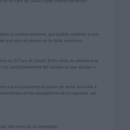
ado en El Faro de Ceuta o bien cuando se borran
ytics (y medios similares, que podrán añadirse a este
ie que sólo se genera en la visita, servirá en
nimo en El Faro de Ceuta. Entre otros, se almacena la
ción y/o comportamientos del Usuario ya que ayudan a
rece a sus anunciantes la opción de servir anuncios a
procedentes de los navegadores de los usuarios, así
ncias’ del menú de su navegador.