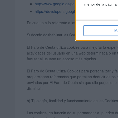
http://www.google.es/policies/technologies/ads/
inferior de la página
https://developers.google.com/analytics/devguides
En cuanto a lo referente a las cookies instaladas por
I
M
Si decide deshabilitar las Cookies no podremos ofrece
El Faro de Ceuta utiliza cookies para mejorar la exper
actividades del usuario en una web determinada o en to
facilitar al usuario un acceso más rápidos.
El Faro de Ceuta utiliza Cookies para personalizar y 
proporcionan referencias que permitan deducir datos p
enviadas por El Faro de Ceuta sin que ello perjudique 
disminuir.
b) Tipología, finalidad y funcionamiento de las Cookies
Las cookies, en función de su permanencia, pueden di