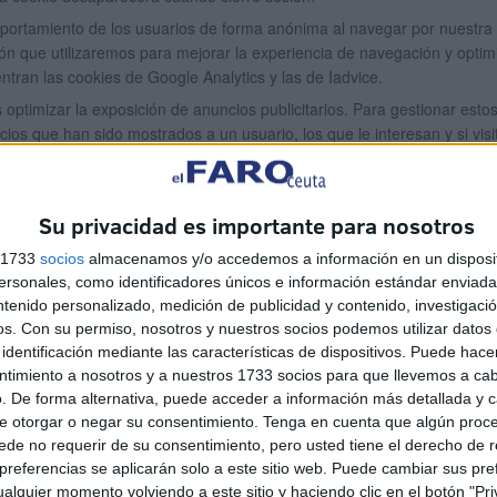
omportamiento de los usuarios de forma anónima al navegar por nuestr
ción que utilizaremos para mejorar la experiencia de navegación y optim
ntran las cookies de Google Analytics y las de Iadvice.
es optimizar la exposición de anuncios publicitarios. Para gestionar esto
s que han sido mostrados a un usuario, los que le interesan y si visi
es
Su privacidad es importante para nosotros
 instaladas en su equipo mediante la configuración de las opciones del
s 1733
socios
almacenamos y/o accedemos a información en un disposit
me/bin/answer.py?hl=es&answer=95647
sonales, como identificadores únicos e información estándar enviada 
ntenido personalizado, medición de publicidad y contenido, investigaci
os.
Con su permiso, nosotros y nuestros socios podemos utilizar datos 
-es/windows7/how-to-manage-cookies-in-internet-explorer-9
identificación mediante las características de dispositivos. Puede hacer
ntimiento a nosotros y a nuestros 1733 socios para que llevemos a ca
bilitar-y-deshabilitar-cookies-que-los-sitios-we
. De forma alternativa, puede acceder a información más detallada y 
e otorgar o negar su consentimiento.
Tenga en cuenta que algún proc
cas como publicitarias, así como su administración y configuración se p
de no requerir de su consentimiento, pero usted tiene el derecho de r
referencias se aplicarán solo a este sitio web. Puede cambiar sus pref
types/
alquier momento volviendo a este sitio y haciendo clic en el botón "Pri