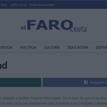
 Roja
COPE Ceuta
Portal del suscriptor
USTICIA
POLÍTICA
CULTURA
EDUCACIÓN
DEPO
ad
Compartir 
é obligado a facilitar ninguna información. En el caso de que el usuario 
orma leal y lícita con sujeción en todo momento a los principios y der