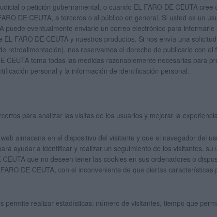
n judicial o petición gubernamental, o cuando EL FARO DE CEUTA cree
FARO DE CEUTA, a terceros o al público en general. Si usted es un us
puede eventualmente enviarle un correo electrónico para informarle so
 EL FARO DE CEUTA y nuestros productos. Si nos envía una solicitud (
retroalimentación), nos reservamos el derecho de publicarlo con el fi
E CEUTA toma todas las medidas razonablemente necesarias para prote
ificación personal y la información de identificación personal.
rcertos para analizar las visitas de los usuarios y mejorar la experienci
web almacena en el dispositivo del visitante y que el navegador del u
ara ayudar a identificar y realizar un seguimiento de los visitantes, 
E CEUTA que no deseen tener las cookies en sus ordenadores o dispos
L FARO DE CEUTA, con el inconveniente de que ciertas características
os permite realizar estadísticas: número de visitantes, tiempo que per