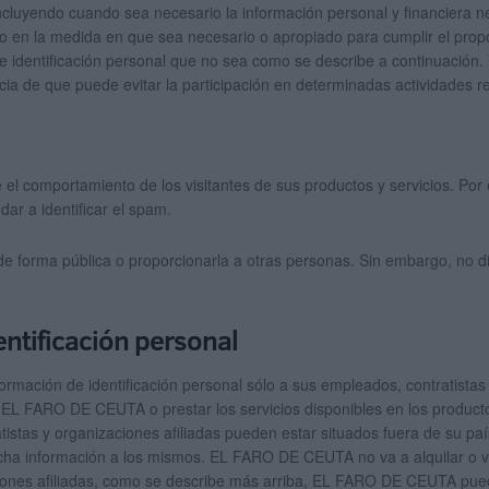
 incluyendo cuando sea necesario la información personal y financiera 
n la medida en que sea necesario o apropiado para cumplir el propós
entificación personal que no sea como se describe a continuación. Y
ncia de que puede evitar la participación en determinadas actividades re
l comportamiento de los visitantes de sus productos y servicios. P
dar a identificar el spam.
orma pública o proporcionarla a otras personas. Sin embargo, no div
entificación personal
ación de identificación personal sólo a sus empleados, contratistas y
 EL FARO DE CEUTA o prestar los servicios disponibles en los produc
istas y organizaciones afiliadas pueden estar situados fuera de su paí
ha información a los mismos. EL FARO DE CEUTA no va a alquilar o ven
iones afiliadas, como se describe más arriba, EL FARO DE CEUTA pued