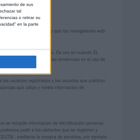
esamiento de sus
echazar tal
erencias o retirar su
vacidad" en la parte
l, sólo información del tipo que los navegadores web
visitante.
 visitantes usan el servicio. De vez en cuando EL
ción de un informe sobre las tendencias en el uso de
los usuarios registrados y los usuarios que publican
ancias que utiliza y revela información de
e recopile información de identificación personal.
odemos pedir a los visitantes que se registren y
CEUTA - mediante la compra de servicios, por ejemplo