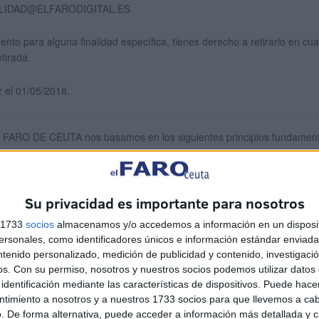
TABILIDAD@ELFARODIGITAL.ES
o para alguna finalidad específica, tienes derecho a retirarlo en cualq
tirada.
z el 01/05/2018.
L FARO DE CEUTA nos basamos en los siguientes principios fundament
ue realmente lo necesitemos. No admitimos servicios que le piden infor
Su privacidad es importante para nosotros
, excepto para cumplir con la ley, el desarrollo de nuestros producto
s 1733
socios
almacenamos y/o accedemos a información en un disposit
 servidores a menos que sea requerido para la operación en curso de
sonales, como identificadores únicos e información estándar enviada 
ntenido personalizado, medición de publicidad y contenido, investigaci
orrección de sus datos personales, por favor póngase en contacto con 
os.
Con su permiso, nosotros y nuestros socios podemos utilizar datos 
identificación mediante las características de dispositivos. Puede hacer
ata de respetar su privacidad con respecto a cualquier información qu
ntimiento a nosotros y a nuestros 1733 socios para que llevemos a ca
. De forma alternativa, puede acceder a información más detallada y 