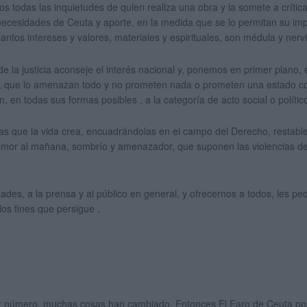
timos todas las inquietudes de quien realiza una obra y la somete a críti
cesidades de Ceuta y aporte, en la medida que se lo permitan su impo
antos intereses y valores, materiales y espirituales, son médula y ner
la justicia aconseje el interés nacional y, ponemos en primer plano, e
 que lo amenazan todo y no prometen nada o prometen una estado cons
 en todas sus formas posibles , a la categoría de acto social o polític
s que la vida crea, encuadrándolas en el campo del Derecho, restablece
l temor al mañana, sombrío y amenazador, que suponen las violencias 
ades, a la prensa y al público en general, y ofrecernos a todos, les p
 los fines que persigue .
r número, muchas cosas han cambiado. Entonces El Faro de Ceuta po