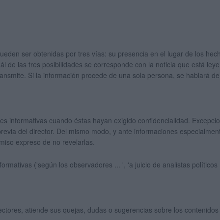
ueden ser obtenidas por tres vías: su presencia en el lugar de los hec
l de las tres posibilidades se corresponde con la noticia que está leye
ansmite. Si la información procede de una sola persona, se hablará de '
entes informativas cuando éstas hayan exigido confidencialidad. Excepc
 previa del director. Del mismo modo, y ante informaciones especialment
omiso expreso de no revelarlas.
rmativas ('según los observadores ... ', 'a juicio de analistas políticos 
ectores, atiende sus quejas, dudas o sugerencias sobre los contenidos d