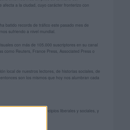
 afecta a la ciudad, cuyo carácter fronterizo con
ha batido records de tráfico este pasado mes de
mos sufriendo a nivel mundial.
visuales con más de 105.000 suscriptores en su canal
as como Reuters, France Press, Associated Press o
ón local de nuestros lectores, de historias sociales, de
on entonces son los mismos que hoy nos alumbran cada
ia plural según los principios liberales y sociales, y