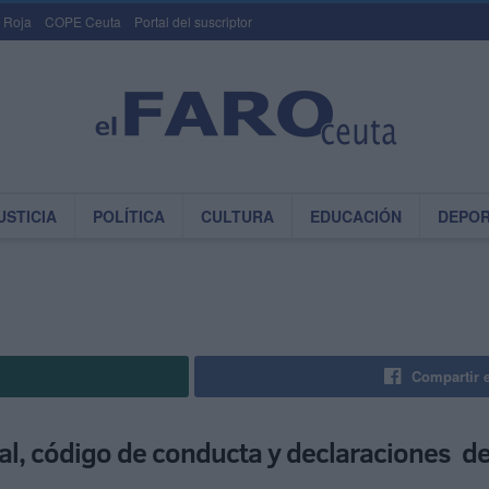
 Roja
COPE Ceuta
Portal del suscriptor
USTICIA
POLÍTICA
CULTURA
EDUCACIÓN
DEPO
Compartir 
rial, código de conducta y declaraciones d