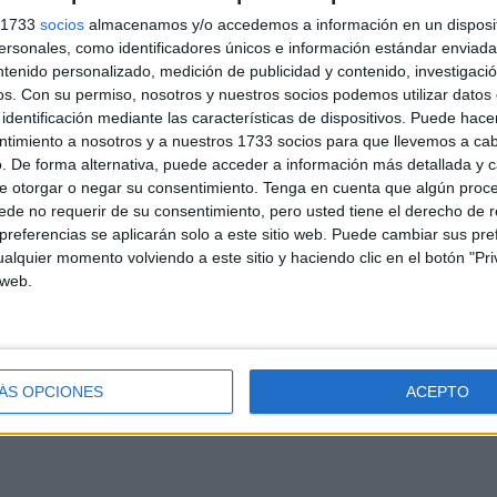
s 1733
socios
almacenamos y/o accedemos a información en un disposit
sonales, como identificadores únicos e información estándar enviada 
formación veraz, lo más completa posible, interesante, actual y de alt
ntenido personalizado, medición de publicidad y contenido, investigaci
ta transmite a los lectores noticias comprobadas, y se abstiene de inc
os.
Con su permiso, nosotros y nuestros socios podemos utilizar datos 
ciadas entre sí.
identificación mediante las características de dispositivos. Puede hacer
ntimiento a nosotros y a nuestros 1733 socios para que llevemos a ca
. De forma alternativa, puede acceder a información más detallada y 
e otorgar o negar su consentimiento.
Tenga en cuenta que algún proc
de oportunidades entre personas de diferentes razas, géneros, identi
de no requerir de su consentimiento, pero usted tiene el derecho de r
atación y promoción se siguen procedimientos y políticas de carácter o
referencias se aplicarán solo a este sitio web. Puede cambiar sus pref
inación.
alquier momento volviendo a este sitio y haciendo clic en el botón "Pri
 web.
las que propugnan la violencia para el cumplimiento de sus fines. Lo
racistas, homófobas, difamatorias o de cualquier otra índole que atente
ÁS OPCIONES
ACEPTO