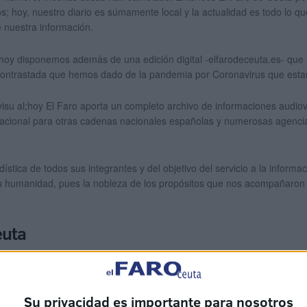
 hoy, nuestro diario es súmamente local y la actualidad es todo lo que
 nuestra información.
hoy disponemos además de una edición digital -elfarodeceuta.es- que 
y contrastada que hemos dado de la pandemia por Coronavirus que esta
isu al;hoy El Faro aporta un completo archivo de informaciones audio
rnacional para otras cadenas nacionales españolas y numerosas agenci
tica de todos sus integrantes y del objetivo del servicio a la informaci
y su humanidad, pues la nobleza de los propósitos que nos acompañar
euta
e, de información general, con vocación local, defensor de la democrac
egal establecido en la Constitución española.
Su privacidad es importante para nosotros