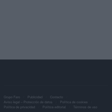
Grupo Faro
Publicidad
Contacto
Aviso legal – Protección de datos
Política de cookies
Política de privacidad
Política editorial
Términos de uso