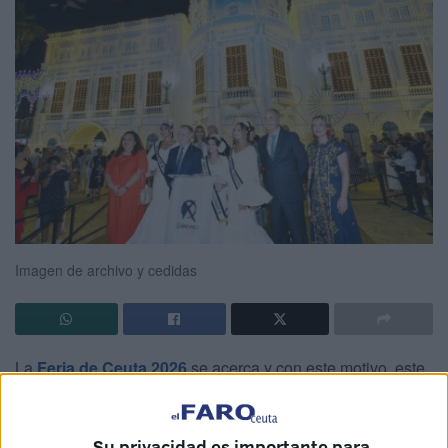
Imagen de archivo y cedidas
La
Feria de Ceuta 2026
se acerca y con este motivo, este
lunes, se produjo la
reunión de coordinación
mantenida
entre el área de Festejos y los
concesionarios de las
Su privacidad es importante para
casetas y espacios
que formarán parte del recinto ferial.