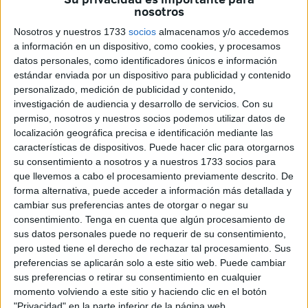
nosotros
El encuentro estuvo presidido por el asesor delegado de la
Nosotros y nuestros 1733
socios
almacenamos y/o accedemos
Consejería de Educación, Cultura y Juventud con
a información en un dispositivo, como cookies, y procesamos
datos personales, como identificadores únicos e información
competencias en el área de Fiestas,
Eduardo Ayala
y
estándar enviada por un dispositivo para publicidad y contenido
contó con la participación de la gran mayoría de los
personalizado, medición de publicidad y contenido,
adjudicatarios.
investigación de audiencia y desarrollo de servicios.
Con su
permiso, nosotros y nuestros socios podemos utilizar datos de
Durante la reunión se repasaron horarios, la regulación del
localización geográfica precisa e identificación mediante las
sonido,
el montaje de las fachadas
, la gestión y
características de dispositivos. Puede hacer clic para otorgarnos
eliminación de residuos y las medidas destinadas a
su consentimiento a nosotros y a nuestros 1733 socios para
que llevemos a cabo el procesamiento previamente descrito. De
garantizar que las
celebraciones
se desarrollen en
forma alternativa, puede acceder a información más detallada y
condiciones de seguridad y accesibilidad para todos los
cambiar sus preferencias antes de otorgar o negar su
asistentes.
consentimiento.
Tenga en cuenta que algún procesamiento de
sus datos personales puede no requerir de su consentimiento,
Jornadas sin ruido y seguridad
pero usted tiene el derecho de rechazar tal procesamiento. Sus
preferencias se aplicarán solo a este sitio web. Puede cambiar
sus preferencias o retirar su consentimiento en cualquier
Uno de los asuntos que volvió a estar sobre la mesa fue la
momento volviendo a este sitio y haciendo clic en el botón
celebración de jornadas sin ruido, una iniciativa impulsada
"Privacidad" en la parte inferior de la página web.