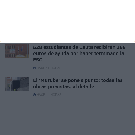
HACE 9 HORAS
167 trabajadores optan a convertirse en
funcionarios de carrera de la Ciudad
HACE 10 HORAS
528 estudiantes de Ceuta recibirán 265
euros de ayuda por haber terminado la
ESO
HACE 10 HORAS
El 'Murube' se pone a punto: todas las
obras previstas, al detalle
HACE 11 HORAS