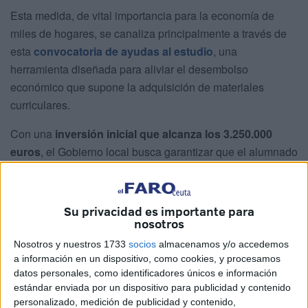
Esta medida, de vital importancia para la economía de
miles de hogares, se canaliza principalmente a través de
esta
convocatoria de ayudas al estudio
, una
herramienta diseñada para aliviar el desembolso
económico que supone la adquisición de materiales
curriculares.
Con una
inversión inicial que alcanza los 3.250.000
euros
, el Gobierno local busca garantizar que el alumnado
de las etapas obligatorias y del segundo ciclo de
Educación Infantil disponga de los recursos necesarios
para su formación.
Su privacidad es importante para
nosotros
A continuación,
todos los detalles
para que
ninguna
Nosotros y nuestros 1733
socios
almacenamos y/o accedemos
familia pierda la oportunidad de beneficiarse
del
a información en un dispositivo, como cookies, y procesamos
cheque libro 2026.
datos personales, como identificadores únicos e información
estándar enviada por un dispositivo para publicidad y contenido
¿Quiénes pueden ser beneficiarios
personalizado, medición de publicidad y contenido,