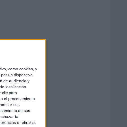
ivo, como cookies, y
por un dispositivo
ón de audiencia y
de localización
 clic para
bo el procesamiento
cambiar sus
esamiento de sus
echazar tal
erencias o retirar su