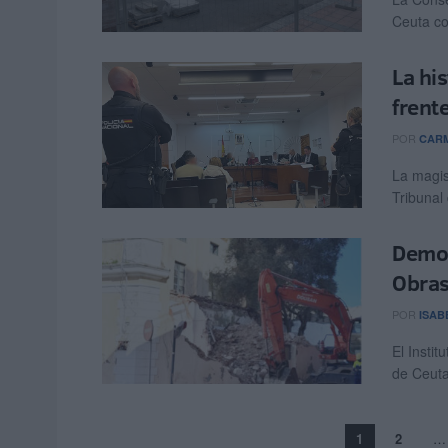
Ceuta co
La his
frente
POR
CARM
La magis
Tribunal
Demol
Obras
POR
ISAB
El Instit
de Ceuta
1
2
…