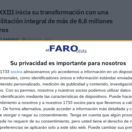
XXIII inicia su transformación con una
ilitación integral de más de 6,6 millones
ros
22/06/2026
O NARANJO
3
ada de Juan XXIII, en Ceuta, inicia una nueva etapa con la
n marcha de las obras de conservación, rehabilitación ...
Su privacidad es importante para nosotros
OE denuncia falta de información tras el
s 1733
socios
almacenamos y/o accedemos a información en un disposit
sonales, como identificadores únicos e información estándar enviada 
 de luz en Hadú
ntenido personalizado, medición de publicidad y contenido, investigaci
os.
Con su permiso, nosotros y nuestros socios podemos utilizar datos 
16/06/2026
CEREZO
2
identificación mediante las características de dispositivos. Puede hacer
ada de Hadú, en Ceuta, ha vuelto a ser escenario de las
ntimiento a nosotros y a nuestros 1733 socios para que llevemos a ca
s vecinales derivadas de las obras de ...
. De forma alternativa, puede acceder a información más detallada y 
e otorgar o negar su consentimiento.
Tenga en cuenta que algún proc
de no requerir de su consentimiento, pero usted tiene el derecho de r
udad da los primeros pasos para la
referencias se aplicarán solo a este sitio web. Puede cambiar sus pref