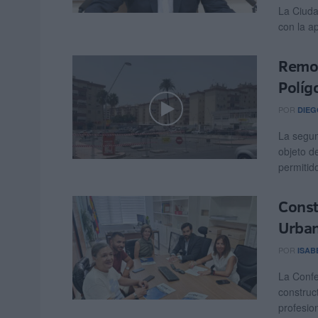
La Ciuda
con la ap
Remod
Políg
POR
DIEG
La segun
objeto d
permitid
Const
Urban
POR
ISAB
La Confe
construc
profesion