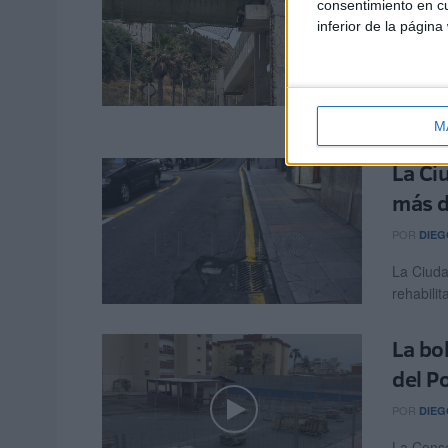
renov
consentimiento en cu
inferior de la página
POR
DIEG
La Ciuda
actuar s
de ...
M
La Ci
más d
POR
DIEG
La Ciuda
rehabilit
La bo
del Po
POR
DIEG
La Conse