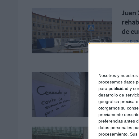
Juan 
rehab
de eu
POR
DIEG
La barri
puesta e
El PS
Nosotros y nuestro
procesamos datos per
corte
para publicidad y co
desarrollo de servici
POR
EVA 
geográfica precisa e 
La barri
otorgarnos su conse
protesta
previamente descrito
preferencias antes d
datos personales pue
La Ci
procesamiento. Sus p