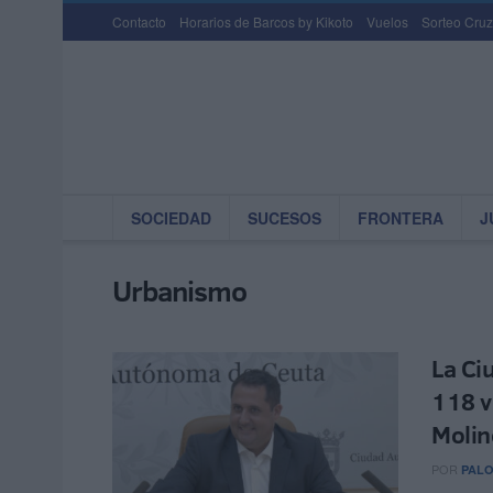
Contacto
Horarios de Barcos by Kikoto
Vuelos
Sorteo Cruz
SOCIEDAD
SUCESOS
FRONTERA
J
Urbanismo
La Ci
118 v
Molin
POR
PAL