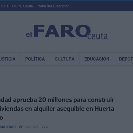
 Roja
COPE Ceuta
Portal del suscriptor
USTICIA
POLÍTICA
CULTURA
EDUCACIÓN
DEPO
udad aprueba 20 millones para construir
iviendas en alquiler asequible en Huerta
o
22/07/2026
OMA ABAD
3