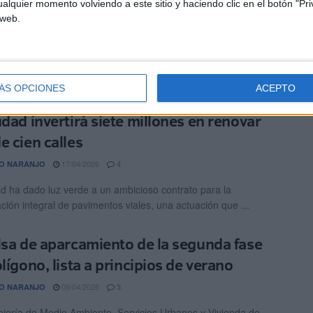
ación de la pasarela de Juan XXIII
alquier momento volviendo a este sitio y haciendo clic en el botón "Pri
 web.
25/05/2026
O NARANJO
1
d Autónoma de Ceuta ha dado ya los primeros pasos para
obre la pasarela peatonal de la barriada de Juan XXIII, después
ÁS OPCIONES
ACEPTO
udad invertirá siete millones en renovar
e cien calles
17/04/2026
O NARANJO
4
d ha dado luz verde a un ambicioso contrato para la
ación integral de pavimentos viales, una actuación que ...
lsa de aparcamiento de la segunda fase
lígono, lista a principios de verano
09/04/2026
O NARANJO
3
jería de Medio Ambiente, Servicios Urbanos y Vivienda de