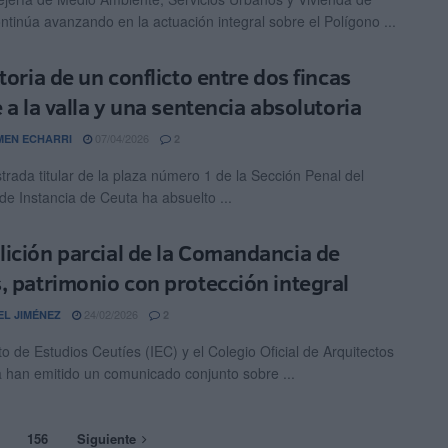
ntinúa avanzando en la actuación integral sobre el Polígono ...
toria de un conflicto entre dos fincas
 a la valla y una sentencia absolutoria
07/04/2026
EN ECHARRI
2
trada titular de la plaza número 1 de la Sección Penal del
 de Instancia de Ceuta ha absuelto ...
ición parcial de la Comandancia de
, patrimonio con protección integral
24/02/2026
EL JIMÉNEZ
2
uto de Estudios Ceutíes (IEC) y el Colegio Oficial de Arquitectos
 han emitido un comunicado conjunto sobre ...
156
Siguiente