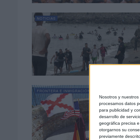
NOTICIAS
FRONTERA E INMIGRACIÓN
Nosotros y nuestro
procesamos datos per
para publicidad y co
desarrollo de servici
geográfica precisa e 
otorgarnos su conse
previamente descrito