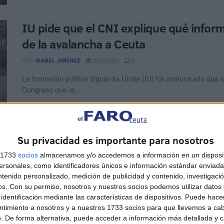
IU pide que el CNI explique qué infor
de la avalancha a Ceuta
POR
08/08/2026
ISABEL JIMÉNEZ
0
La formación política Izquierda Unida (IU) ha comunicado que s
Congreso que la...
Su privacidad es importante para nosotros
EEUU respalda la soberanía española d
s 1733
socios
almacenamos y/o accedemos a información en un disposit
POR
08/08/2026
ISABEL JIMÉNEZ
6
sonales, como identificadores únicos e información estándar enviada 
ntenido personalizado, medición de publicidad y contenido, investigaci
El Departamento de Estado de Estados Unidos (EEUU) respaldó
os.
Con su permiso, nosotros y nuestros socios podemos utilizar datos 
española sobre Ceuta y...
identificación mediante las características de dispositivos. Puede hacer
ntimiento a nosotros y a nuestros 1733 socios para que llevemos a ca
. De forma alternativa, puede acceder a información más detallada y 