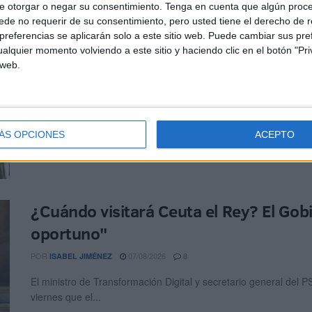
e otorgar o negar su consentimiento.
Tenga en cuenta que algún proc
de no requerir de su consentimiento, pero usted tiene el derecho de r
referencias se aplicarán solo a este sitio web. Puede cambiar sus pref
Vox reprocha a Vivas su "hipocresía" 
alquier momento volviendo a este sitio y haciendo clic en el botón "Pri
 web.
ciego" a las políticas de Sánchez
POR
07/08/2026
ISABEL JIMÉNEZ
12
Vox Ceuta ha cargado contra el presidente de la Ciudad, Juan Vi
ÁS OPCIONES
ACEPTO
¿Cuándo visitará Ceuta el Rey? El Go
oportuno"
POR
07/08/2026
ISABEL JIMÉNEZ
8
El ministro de Transformación Digital y secretario general del
viernes que el...