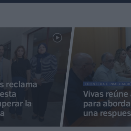
as reclama
FRONTERA E INMIGRACI
esta
Vivas reúne
perar la
para abordar
ta
una respues