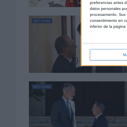
preferencias antes d
datos personales pue
procesamiento. Sus p
consentimiento en cu
NOTICIAS
inferior de la página
M
NOTICIAS