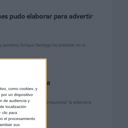
mes pudo elaborar para advertir
u portavoz Enrique Santiago ha solicitado en el
e Ceuta y Melilla
ivo, como cookies, y
por un dispositivo
ón de audiencia y
 este jueves de manera "inequívoca" la soberanía
de localización
 clic para
bo el procesamiento
cambiar sus