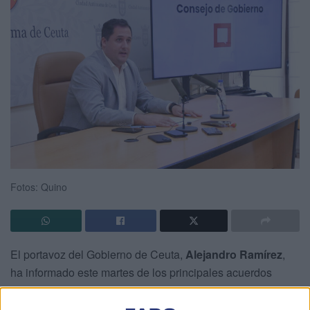
Fotos: Quino
El portavoz del Gobierno de Ceuta,
Alejandro Ramírez
,
ha informado este martes de los principales acuerdos
adoptados por el
Consejo de Gobierno
, entre los que
destacan actuaciones en materia de
transformación