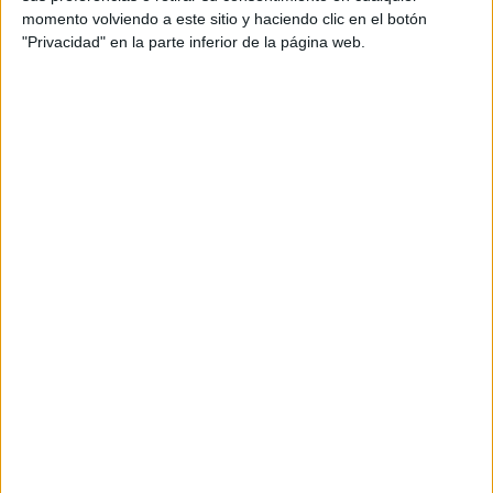
momento volviendo a este sitio y haciendo clic en el botón
"Privacidad" en la parte inferior de la página web.
Impulso a la educación y la cultura
Por parte de la
Consejería de Educación, Cultura y
Juventud
, el Consejo de Gobierno ha dado luz verde a