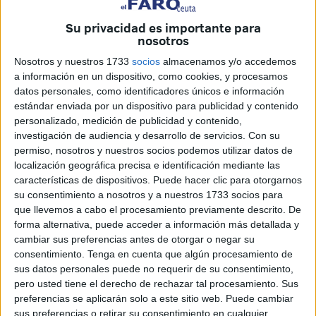
digital
,
educación
,
patrimonio cultural
y
urbanismo
.
Su privacidad es importante para
Como dato importante, ha sido la reorganización del
nosotros
Gobierno local con la financiación del Mercado de
Nosotros y nuestros 1733
socios
almacenamos y/o accedemos
Abastos.
a información en un dispositivo, como cookies, y procesamos
datos personales, como identificadores únicos e información
En el ámbito de la
Consejería de Hacienda, Transición
estándar enviada por un dispositivo para publicidad y contenido
Económica y Transformación Digital
, se ha aprobado
la
personalizado, medición de publicidad y contenido,
investigación de audiencia y desarrollo de servicios.
Con su
financiación
del contrato de servicio para la
ampliación,
permiso, nosotros y nuestros socios podemos utilizar datos de
unificación y mantenimiento del software SAGE-200
de
localización geográfica precisa e identificación mediante las
contabilidad y facturación de las empresas municipales de
características de dispositivos. Puede hacer clic para otorgarnos
la Ciudad. La inversión prevista asciende a
240.000 euros
su consentimiento a nosotros y a nuestros 1733 socios para
para el periodo comprendido entre los años
2027 y 2030
.
que llevemos a cabo el procesamiento previamente descrito. De
forma alternativa, puede acceder a información más detallada y
La distribución de esta partida se realizará mediante una
cambiar sus preferencias antes de otorgar o negar su
consentimiento.
Tenga en cuenta que algún procesamiento de
aportación anual de
60.000 euros
durante cada una de las
sus datos personales puede no requerir de su consentimiento,
cuatro anualidades contempladas, con el objetivo de
pero usted tiene el derecho de rechazar tal procesamiento. Sus
garantizar la actualización y el correcto funcionamiento de
preferencias se aplicarán solo a este sitio web. Puede cambiar
esta herramienta de gestión empresarial.
sus preferencias o retirar su consentimiento en cualquier