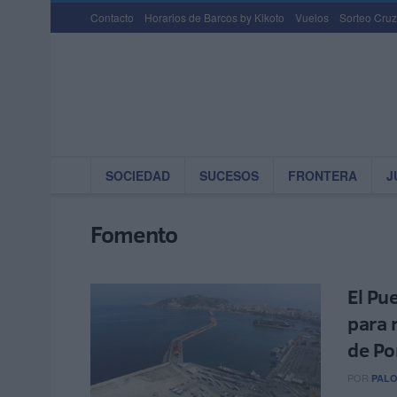
Contacto
Horarios de Barcos by Kikoto
Vuelos
Sorteo Cruz
SOCIEDAD
SUCESOS
FRONTERA
J
Fomento
El Pu
para 
de Po
POR
PAL