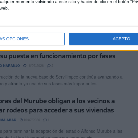
alquier momento volviendo a este sitio y haciendo clic en el botón "Pri
18/07/2026
O NARANJO
0
 web.
idad Portuaria de Ceuta impulsará un importante proyecto
litación integral de los locales situados en la zona baja de las
de ...
ÁS OPCIONES
ACEPTO
bras de la nave de Servilimpce avanzan
 su puesta en funcionamiento por fases
18/07/2026
O NARANJO
2
rucción de la nueva base de Servilimpce continúa avanzando a
mo y afronta ya una de sus fases más importantes. ...
bras del Murube obligan a los vecinos a
zar rodeos para acceder a sus viviendas
16/07/2026
OMA ABAD
1
s para terminar la adaptación del estadio Alfonso Murube a las
as de LaLiga Hypermotion avanzan, pero no sin ...