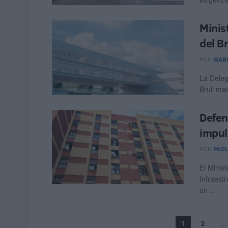
Minis
del B
POR
ISAB
La Deleg
Brull mar
Defen
impul
POR
PAOL
El Minist
Infraest
un ...
1
2
…