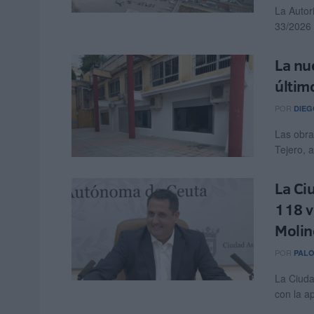
La Autor
33/2026 
La nu
últim
POR
DIEG
Las obra
Tejero, a
La Ci
118 v
Molin
POR
PAL
La Ciuda
con la ap