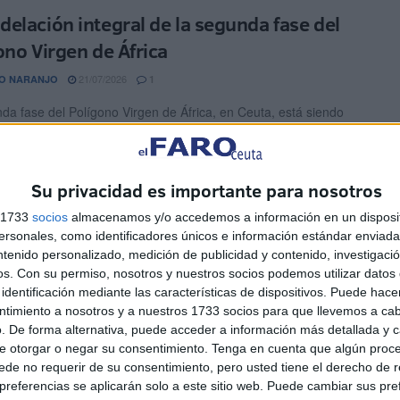
elación integral de la segunda fase del
ono Virgen de África
21/07/2026
O NARANJO
1
da fase del Polígono Virgen de África, en Ceuta, está siendo
e una importante actuación de regeneración urbana que ha
o modernizar ...
Su privacidad es importante para nosotros
blado Marinero contará con dos
s 1733
socios
almacenamos y/o accedemos a información en un disposit
sores para mejorar su accesibilidad
sonales, como identificadores únicos e información estándar enviada 
ntenido personalizado, medición de publicidad y contenido, investigaci
20/07/2026
OMA ABAD
2
os.
Con su permiso, nosotros y nuestros socios podemos utilizar datos 
d Autónoma de Ceuta ha sacado a licitación las obras de
identificación mediante las características de dispositivos. Puede hacer
ción de dos ascensores en el Poblado Marinero, ...
ntimiento a nosotros y a nuestros 1733 socios para que llevemos a ca
. De forma alternativa, puede acceder a información más detallada y 
e otorgar o negar su consentimiento.
Tenga en cuenta que algún proc
rto rehabilitará los bajos de las galerías
de no requerir de su consentimiento, pero usted tiene el derecho de r
barque para crear espacios funcionales
referencias se aplicarán solo a este sitio web. Puede cambiar sus pref