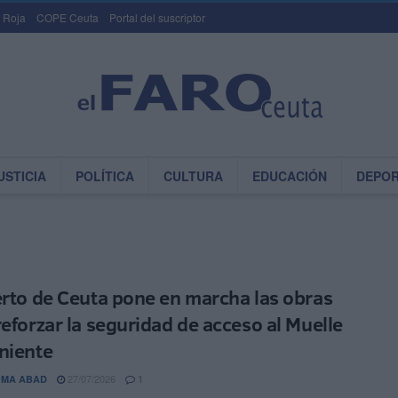
 Roja
COPE Ceuta
Portal del suscriptor
USTICIA
POLÍTICA
CULTURA
EDUCACIÓN
DEPO
erto de Ceuta pone en marcha las obras
reforzar la seguridad de acceso al Muelle
niente
27/07/2026
OMA ABAD
1