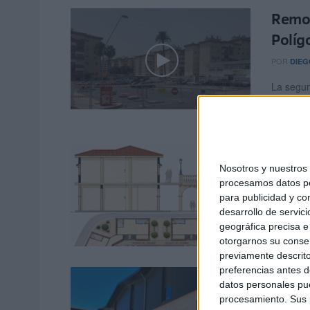
Remod
Políg
POR
DIEG
La segun
objeto d
permitid
El Po
Nosotros y nuestro
ascen
procesamos datos per
para publicidad y co
POR
PAL
desarrollo de servici
La Ciuda
geográfica precisa e 
construc
otorgarnos su conse
previamente descrito
preferencias antes d
El Pue
datos personales pue
de em
procesamiento. Sus p