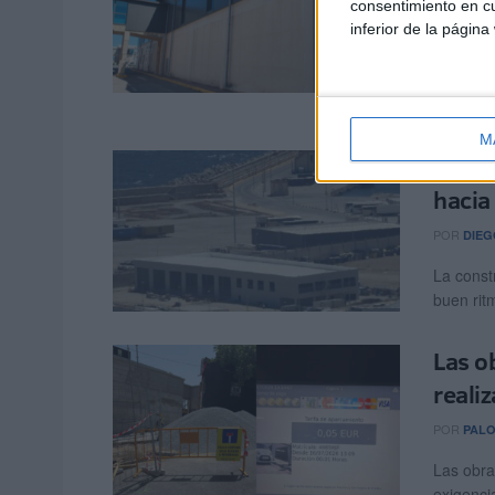
consentimiento en cu
POR
DIEG
inferior de la página
La Autor
de rehabi
galerías 
M
Las o
hacia
POR
DIEG
La const
buen rit
Las o
reali
POR
PAL
Las obra
exigenci