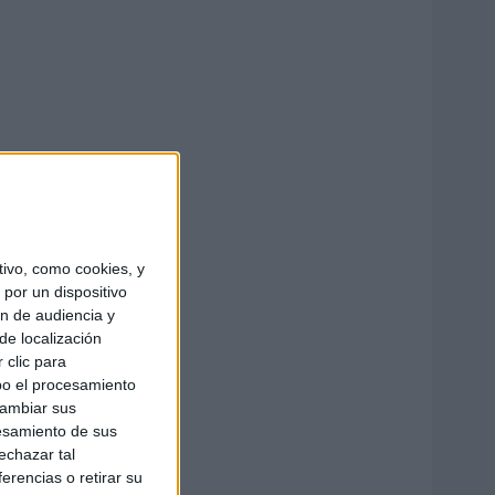
ivo, como cookies, y
por un dispositivo
ón de audiencia y
de localización
 clic para
bo el procesamiento
cambiar sus
esamiento de sus
echazar tal
erencias o retirar su