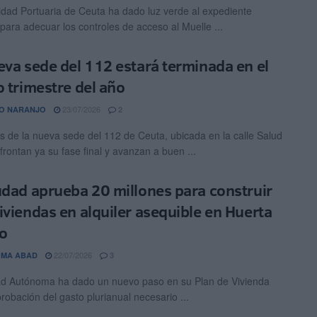
idad Portuaria de Ceuta ha dado luz verde al expediente
para adecuar los controles de acceso al Muelle ...
eva sede del 112 estará terminada en el
o trimestre del año
23/07/2026
O NARANJO
2
s de la nueva sede del 112 de Ceuta, ubicada en la calle Salud
frontan ya su fase final y avanzan a buen ...
udad aprueba 20 millones para construir
iviendas en alquiler asequible en Huerta
o
22/07/2026
OMA ABAD
3
d Autónoma ha dado un nuevo paso en su Plan de Vivienda
robación del gasto plurianual necesario ...