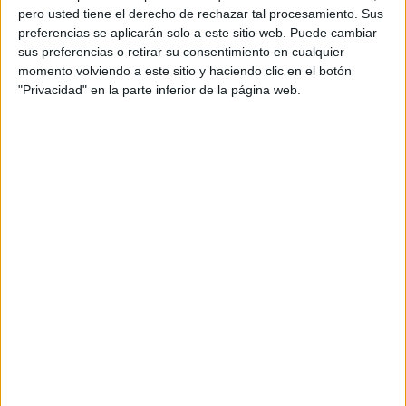
pero usted tiene el derecho de rechazar tal procesamiento. Sus
preferencias se aplicarán solo a este sitio web. Puede cambiar
sus preferencias o retirar su consentimiento en cualquier
momento volviendo a este sitio y haciendo clic en el botón
"Privacidad" en la parte inferior de la página web.
Un recorrido por los talleres
Para conocer más en profundidad alguno de estos talleres,
un equipo de
FaroTV
ha hecho un recorrido por la feria
‘Ceuta impulsa’, hablando con sus protagonistas y
monitores para saber en qué consiste.
Uno de esos talleres llevaba por nombre
‘Embalajes que
hablan’
y según nos ha contado María Isabel Vera, una de
sus alumnas, versa sobre “packaging”.
Es decir, “nosotros lo que nos dedicamos es a
hacer los
embalajes de las cosas y a diseñarlos”.
Por ejemplo,
han colaborado con el taller de Impresión 3D y han