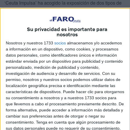
‘Ceuta Impulsa’ ha acogido la exposición de dos tipos de
programas diferenciados. Uno de ellos son los
Talleres
Mixtos de Formación y Empleo
, que agrupan nueve
talleres cofinanciados en un 85% por el Fondo Social
Su privacidad es importante para
Europeo Plus (FSE+ 21-27) y en un 15% por la Ciudad
nosotros
Autónoma de Ceuta.
Nosotros y nuestros 1733
socios
almacenamos y/o accedemos
a información en un dispositivo, como cookies, y procesamos
Por otro lado, están los
Talleres Trabajando para ti
, que
datos personales, como identificadores únicos e información
están financiados íntegramente por la Ciudad Autónoma y
estándar enviada por un dispositivo para publicidad y contenido
representan una apuesta directa de las instituciones
personalizado, medición de publicidad y contenido,
investigación de audiencia y desarrollo de servicios.
Con su
locales por la inserción laboral de sus ciudadanos.
permiso, nosotros y nuestros socios podemos utilizar datos de
localización geográfica precisa e identificación mediante las
Esta doble vía de financiación refleja el compromiso tanto
características de dispositivos. Puede hacer clic para otorgarnos
de la Unión Europea como de la administración local con
su consentimiento a nosotros y a nuestros 1733 socios para
las políticas públicas de inclusión y empleo. Invertir en
que llevemos a cabo el procesamiento previamente descrito. De
formación no es un gasto: es la política pública más
forma alternativa, puede acceder a información más detallada y
cambiar sus preferencias antes de otorgar o negar su
rentable que existe.
consentimiento.
Tenga en cuenta que algún procesamiento de
sus datos personales puede no requerir de su consentimiento,