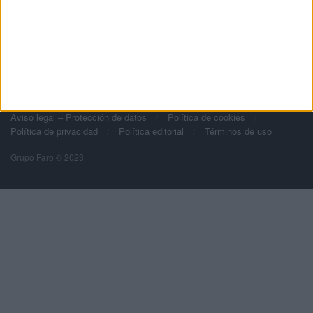
Grupo Faro
Publicidad
Contacto
Aviso legal – Protección de datos
Política de cookies
Política de privacidad
Política editorial
Términos de uso
Grupo Faro © 2023