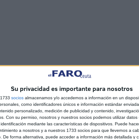
tran funciones como
comprobar que los vehículos
l estado de limpieza de las cabinas
. El sindicato
tamente al
conductor responsable
del vehículo y no al
Su privacidad es importante para nosotros
s 1733
socios
almacenamos y/o accedemos a información en un disposit
sonales, como identificadores únicos e información estándar enviada 
eterminados servicios
coinciden varios capataces en un
ntenido personalizado, medición de publicidad y contenido, investigaci
os.
Con su permiso, nosotros y nuestros socios podemos utilizar datos 
rtillos u otras instalaciones municipales, sin que exista,
identificación mediante las características de dispositivos. Puede hacer
e justifique esa presencia simultánea de mandos.
ntimiento a nosotros y a nuestros 1733 socios para que llevemos a ca
. De forma alternativa, puede acceder a información más detallada y 