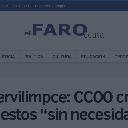
 Roja
COPE Ceuta
Portal del suscriptor
USTICIA
POLÍTICA
CULTURA
EDUCACIÓN
DEPO
rvilimpce: CCOO cri
estos “sin necesid