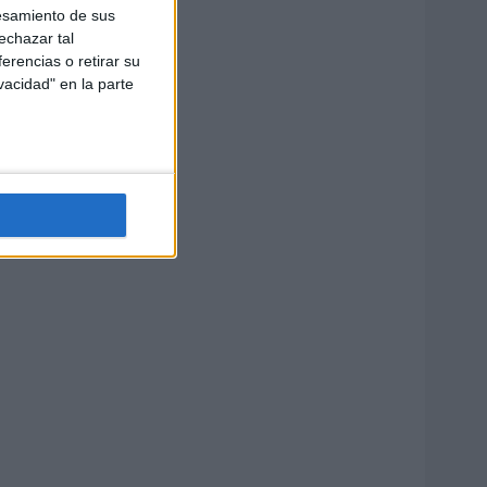
esamiento de sus
echazar tal
erencias o retirar su
vacidad" en la parte