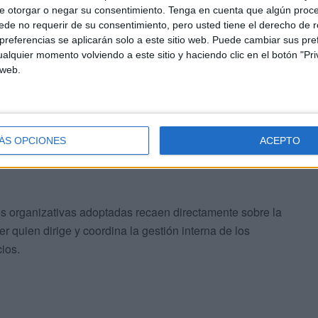
e otorgar o negar su consentimiento.
Tenga en cuenta que algún proc
de no requerir de su consentimiento, pero usted tiene el derecho de r
referencias se aplicarán solo a este sitio web. Puede cambiar sus pref
alquier momento volviendo a este sitio y haciendo clic en el botón "Pri
 web.
iente planificación de recursos humanos
y una
dose de las verdaderas necesidades del servicio y de la
a.
ÁS OPCIONES
ACEPTO
s organizativas adoptadas recaen directamente sobre la
ser quien dirige y coordina la gestión interna de los
ios.