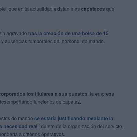
ble” que en la actualidad existan más
capataces
que
bría agravado
tras la creación de una bolsa de
15
as y ausencias temporales del personal de mando.
corporados los titulares a sus puestos
, la empresa
s desempeñando funciones de capataz.
puestos de mando
se estaría justificando mediante la
a necesidad real”
dentro de la organización del servicio,
dería a criterios operativos.