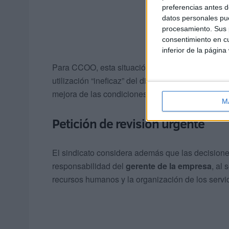
preferencias antes d
datos personales pue
procesamiento. Sus p
consentimiento en cu
inferior de la página
Para CCOO, esta situación evidencia una
defic
utilización “ineficaz” del dinero público, aleján
mejora de las condiciones laborales de la plantill
M
Petición de revisión urgente
El sindicato considera además que las decisione
responsabilidad del
gerente de la empresa
, al 
recursos humanos y la organización de los servic