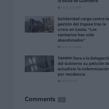
la bolsa de Guardería
HACE 15 HORAS
Solidaridad carga contra la
gestión del Ingesa tras la
crisis en Ceuta: "Los
sanitarios han sido
abandonados"
HACE 20 HORAS
TAMPM lleva a la Delegaci
del Gobierno su petición d
actualizar la indemnizació
por residencia
HACE 2 DÍAS
Comments
7