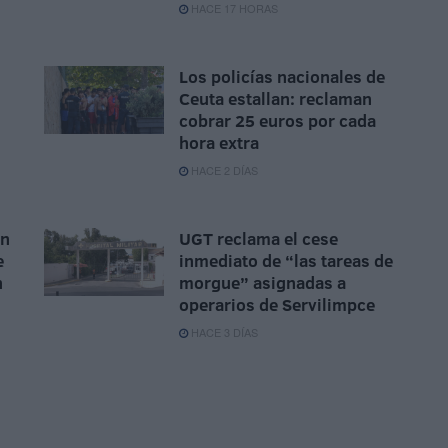
HACE 17 HORAS
Los policías nacionales de
Ceuta estallan: reclaman
cobrar 25 euros por cada
hora extra
HACE 2 DÍAS
ón
UGT reclama el cese
e
inmediato de “las tareas de
n
morgue” asignadas a
operarios de Servilimpce
HACE 3 DÍAS