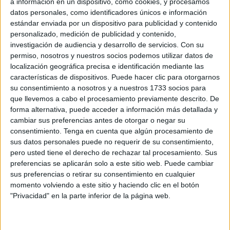
a información en un dispositivo, como cookies, y procesamos
Vecinos del Príncipe se echan a la calle para
datos personales, como identificadores únicos e información
limpiar la barriada
estándar enviada por un dispositivo para publicidad y contenido
personalizado, medición de publicidad y contenido,
POR
ISABEL JIMÉNEZ
02/08/2026
1
investigación de audiencia y desarrollo de servicios.
Con su
La Ciudad activa un operativo especial de
permiso, nosotros y nuestros socios podemos utilizar datos de
limpieza para recuperar la normalidad en los
localización geográfica precisa e identificación mediante las
espacios públicos
características de dispositivos. Puede hacer clic para otorgarnos
su consentimiento a nosotros y a nuestros 1733 socios para
POR
PALOMA ABAD
02/08/2026
3
que llevemos a cabo el procesamiento previamente descrito. De
CCOO denuncia que Servilimpce comunica
forma alternativa, puede acceder a información más detallada y
cambios de servicio por WhatsApp
cambiar sus preferencias antes de otorgar o negar su
consentimiento.
Tenga en cuenta que algún procesamiento de
POR
ISABEL JIMÉNEZ
22/07/2026
5
sus datos personales puede no requerir de su consentimiento,
Las obras de la nave de Servilimpce avanzan
pero usted tiene el derecho de rechazar tal procesamiento. Sus
hacia su puesta en funcionamiento por fases
preferencias se aplicarán solo a este sitio web. Puede cambiar
sus preferencias o retirar su consentimiento en cualquier
POR
DIEGO NARANJO
18/07/2026
2
momento volviendo a este sitio y haciendo clic en el botón
CCOO exige un tribunal independiente y ajeno
"Privacidad" en la parte inferior de la página web.
a Ceuta para los próximos procesos
selectivos de Servilimpce