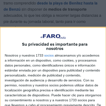
tramo comprendido
desde la playa de Benítez hasta la
de Benzú
sin disponer de
medios de transporte
adecuados, lo que les obliga a recorrer largas distancias a
pie durante su jornada laboral, tanto para ir como
paravolver.
“A pesar de que esta situación
ha sido comunicada a la
empresa
en varias ocasiones por parte de CCOO, aún no
Su privacidad es importante para
nosotros
se ha solucionado”, exponen en un comunicado.
Nosotros y nuestros 1733
socios
almacenamos y/o accedemos
Sin crema solar, altas temperaturas
a información en un dispositivo, como cookies, y procesamos
datos personales, como identificadores únicos e información
y riesgo para la salud de los
estándar enviada por un dispositivo para publicidad y contenido
personalizado, medición de publicidad y contenido,
trabajadores
investigación de audiencia y desarrollo de servicios.
Con su
permiso, nosotros y nuestros socios podemos utilizar datos de
Asimismo, el sindicato con representación en Servilimpce
localización geográfica precisa e identificación mediante las
características de dispositivos. Puede hacer clic para otorgarnos
denuncia la falta de algunas medidas básicas de
su consentimiento a nosotros y a nuestros 1733 socios para
prevención de riesgos laborales en las playas
, como es
que llevemos a cabo el procesamiento previamente descrito. De