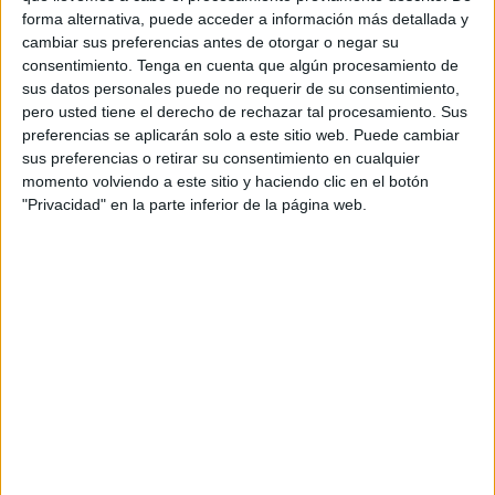
la
ausencia de crema
de protección solar, en un contexto
forma alternativa, puede acceder a información más detallada y
de
altas temperaturas
e importante radiación solar, que
cambiar sus preferencias antes de otorgar o negar su
consentimiento.
Tenga en cuenta que algún procesamiento de
ponen en riesgo la salud de los trabajadores.
sus datos personales puede no requerir de su consentimiento,
pero usted tiene el derecho de rechazar tal procesamiento. Sus
“Pero esta situación no es fruto de la casualidad, ya que
preferencias se aplicarán solo a este sitio web. Puede cambiar
señalamos directamente la
falta de dirección
y control por
sus preferencias o retirar su consentimiento en cualquier
parte de la gerencia, que está generando una organización
momento volviendo a este sitio y haciendo clic en el botón
deficiente del servicio de playas y perjudicando
"Privacidad" en la parte inferior de la página web.
gravemente a la plantilla”, indican en una nota de prensa.
“Consideramos inadmisible que, pese a haber trasladado
estas deficiencias en reiteradas ocasiones, la empresa no
haya adoptado soluciones para garantizar unas
condiciones de trabajo
dignas y seguras en las playas”,
añaden.
Qué es lo que se exige la sección
sindical de CCOO