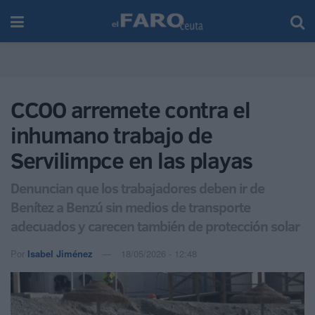
CCOO arremete contra el
inhumano trabajo de
Servilimpce en las playas
Denuncian que los trabajadores deben ir de
Benítez a Benzú sin medios de transporte
adecuados y carecen también de protección solar
Por
Isabel Jiménez
18/05/2026 - 12:48