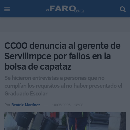
CCOO denuncia al gerente de
Servilimpce por fallos en la
bolsa de capataz
Se hicieron entrevistas a personas que no
cumplían los requisitos al no haber presentado el
Graduado Escolar
Por
Beatriz Martínez
10/05/2026 - 12:28