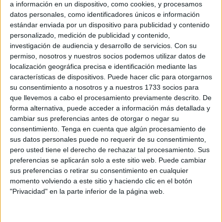
a información en un dispositivo, como cookies, y procesamos
siendo uno de los requisitos principales estar en posesión
datos personales, como identificadores únicos e información
del Graduado Escolar o titulación equivalente.
estándar enviada por un dispositivo para publicidad y contenido
personalizado, medición de publicidad y contenido,
Tras la entrega de toda la documentación por parte de los
investigación de audiencia y desarrollo de servicios.
Con su
participantes y la realización de las entrevistas
permiso, nosotros y nuestros socios podemos utilizar datos de
localización geográfica precisa e identificación mediante las
correspondientes, a los pocos días se publicó
el listado
características de dispositivos. Puede hacer clic para otorgarnos
definitivo
de admitidos.
su consentimiento a nosotros y a nuestros 1733 socios para
que llevemos a cabo el procesamiento previamente descrito. De
Sin embargo, explica CCOO, “semanas después y tras
forma alternativa, puede acceder a información más detallada y
comentarios de varios trabajadores, se puso en
cambiar sus preferencias antes de otorgar o negar su
conocimiento de miembros del comité de empresa que
consentimiento.
Tenga en cuenta que algún procesamiento de
sus datos personales puede no requerir de su consentimiento,
varios integrantes del listado
definitivo
no habían
pero usted tiene el derecho de rechazar tal procesamiento. Sus
presentado el Graduado
Escolar ni titulación equivalente,
preferencias se aplicarán solo a este sitio web. Puede cambiar
incumpliendo así las bases
impuestas por la propia
sus preferencias o retirar su consentimiento en cualquier
empresa”.
momento volviendo a este sitio y haciendo clic en el botón
"Privacidad" en la parte inferior de la página web.
Falta de documentos