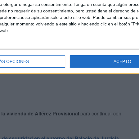
e otorgar o negar su consentimiento.
Tenga en cuenta que algún proc
de no requerir de su consentimiento, pero usted tiene el derecho de r
referencias se aplicarán solo a este sitio web. Puede cambiar sus pref
s tres,
hoy se seguirá con el procedimiento
. Quedan
alquier momento volviendo a este sitio y haciendo clic en el botón "Pri
ún ni siquiera ha empezado a responder a las preguntas
 web.
 este asunto con la cautela debida
, precisamente
pitados.
ÁS OPCIONES
ACEPTO
a la vivienda de Alférez Provisional
para continuar con
 de seguridad en el entorno del Palacio de Justicia
.