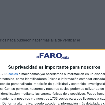
rios nada pudieron hacer más allá de verificar el
ío, fueron detenidos esa misma noche y
desde entonces
e resuelva su señoría.
Su privacidad es importante para nosotros
s 1733
socios
almacenamos y/o accedemos a información en un disposit
sonales, como identificadores únicos e información estándar enviada 
ntenido personalizado, medición de publicidad y contenido, investigaci
os.
Con su permiso, nosotros y nuestros socios podemos utilizar datos 
identificación mediante las características de dispositivos. Puede hacer
ntimiento a nosotros y a nuestros 1733 socios para que llevemos a ca
. De forma alternativa, puede acceder a información más detallada y 