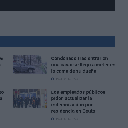
 6
Condenado tras entrar en
a
una casa: se llegó a meter en
la cama de su dueña
HACE 2 HORAS
to
Los empleados públicos
la
piden actualizar la
indemnización por
residencia en Ceuta
HACE 5 HORAS