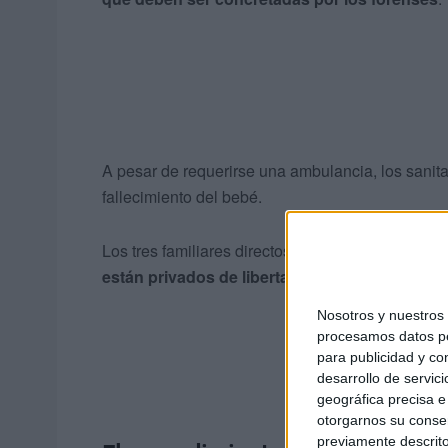
A pesar de requerirse una ambulancia, los sanita
fallecimiento del bebé.
Los tres familiares directos del niño, padres y t
están privados de libertad
a la espera de lo qu
Nosotros y nuestro
procesamos datos per
para publicidad y co
desarrollo de servici
geográfica precisa e 
otorgarnos su conse
previamente descrito