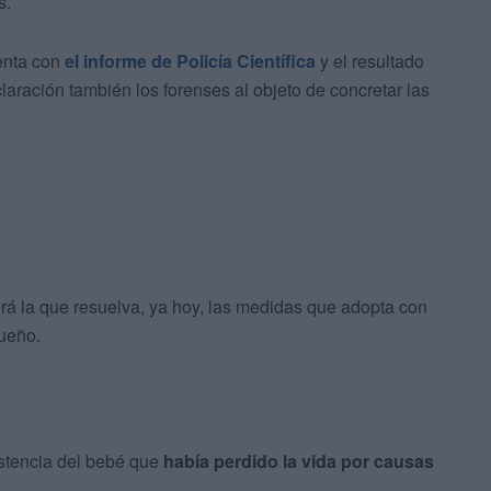
s.
enta con
el informe de Policía Científica
y el resultado
aración también los forenses al objeto de concretar las
erá la que resuelva, ya hoy, las medidas que adopta con
queño.
istencia del bebé que
había perdido la vida por causas