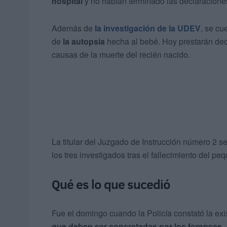
hospital
y no habían terminado las declaracione
Además de
la investigación de la UDEV
, se cu
de
la autopsia
hecha al bebé. Hoy prestarán decl
causas de la muerte del recién nacido.
La titular del Juzgado de Instrucción número 2 s
los tres investigados tras el fallecimiento del pe
Qué es lo que sucedió
Fue el domingo cuando la Policía constató la ex
que deben ser concretadas por los forenses
.