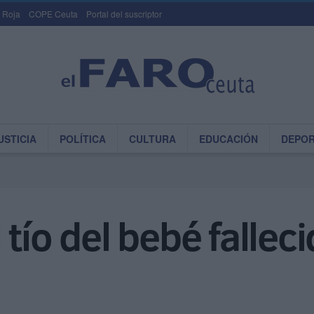
 Roja
COPE Ceuta
Portal del suscriptor
USTICIA
POLÍTICA
CULTURA
EDUCACIÓN
DEPO
 tío del bebé fallec