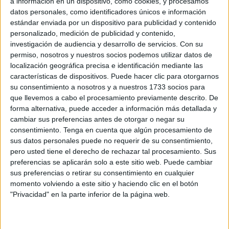
a información en un dispositivo, como cookies, y procesamos
datos personales, como identificadores únicos e información
POR
CARMEN ECHARRI
07/08/2026
2
estándar enviada por un dispositivo para publicidad y contenido
La Guardia Civil localiza el cadáver de un
personalizado, medición de publicidad y contenido,
varón en la almadrabeta del Recinto
investigación de audiencia y desarrollo de servicios.
Con su
permiso, nosotros y nuestros socios podemos utilizar datos de
POR
CARMEN ECHARRI
07/08/2026
0
localización geográfica precisa e identificación mediante las
La huida en phantom de un traficante de
características de dispositivos. Puede hacer clic para otorgarnos
inmigrantes que frenó la Guardia Civil
su consentimiento a nosotros y a nuestros 1733 socios para
que llevemos a cabo el procesamiento previamente descrito. De
POR
CARMEN ECHARRI
07/08/2026
2
forma alternativa, puede acceder a información más detallada y
La Policía se topa con 3 menores asentados
cambiar sus preferencias antes de otorgar o negar su
en el 'Rosalía de Castro'
consentimiento.
Tenga en cuenta que algún procesamiento de
sus datos personales puede no requerir de su consentimiento,
POR
CARMEN ECHARRI
07/08/2026
3
pero usted tiene el derecho de rechazar tal procesamiento. Sus
Proteger a niñas marroquíes: prioridad ante
preferencias se aplicarán solo a este sitio web. Puede cambiar
los casos de violación y agresiones
sus preferencias o retirar su consentimiento en cualquier
momento volviendo a este sitio y haciendo clic en el botón
POR
CARMEN ECHARRI
07/08/2026
8
"Privacidad" en la parte inferior de la página web.
El Servicio Marítimo de la Guardia Civil aborta
un pase de inmigrantes en yate
POR
CARMEN ECHARRI
07/08/2026
3