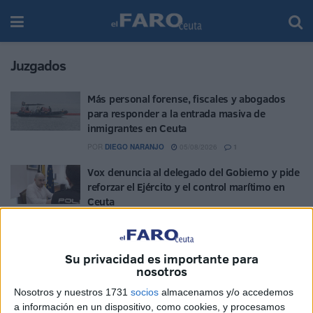
Juzgados
Más personal forense, fiscales y abogados
para responder a la entrada masiva de
inmigrantes en Ceuta
POR
DIEGO NARANJO
05/08/2026
1
Vox denuncia al delegado del Gobierno y pide
reforzar el Ejército y el control marítimo en
Ceuta
POR
ISABEL JIMÉNEZ
05/08/2026
1
"Cara de póker" ante el riesgo de denuncias
Su privacidad es importante para
contra militares en la crisis de Ceuta
nosotros
POR
ISABEL JIMÉNEZ
05/08/2026
6
Nosotros y nuestros 1731
socios
almacenamos y/o accedemos
Multa a un restaurante del centro por no
a información en un dispositivo, como cookies, y procesamos