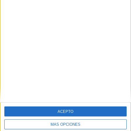
indemnización por residencia es intocable
POR
ISABEL JIMÉNEZ
29/07/2026
0
Las claves de la condena al exprofesor del
'San Agustín', que entrará en prisión
POR
CARMEN ECHARRI
25/07/2026
0
1
2
…
416
ACEPTO
MÁS OPCIONES