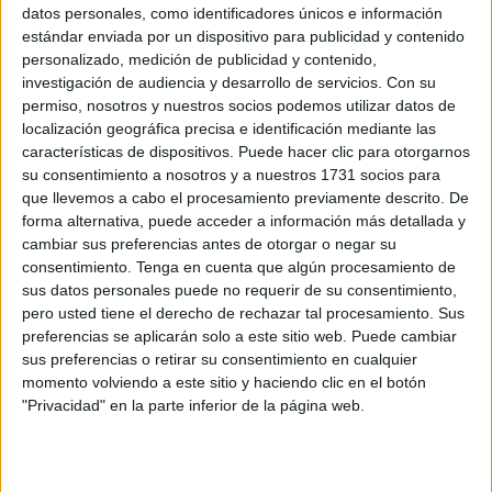
recoger el mobiliario de la terraza
datos personales, como identificadores únicos e información
estándar enviada por un dispositivo para publicidad y contenido
POR
ISABEL JIMÉNEZ
05/08/2026
4
personalizado, medición de publicidad y contenido,
Las mafias que buscan hacer negocio en
investigación de audiencia y desarrollo de servicios.
Con su
Ceuta tras la entrada masiva
permiso, nosotros y nuestros socios podemos utilizar datos de
localización geográfica precisa e identificación mediante las
POR
CARMEN ECHARRI
02/08/2026
7
características de dispositivos. Puede hacer clic para otorgarnos
El desesperado llamamiento de una madre
su consentimiento a nosotros y a nuestros 1731 socios para
para evitar la cárcel a su hijo
que llevemos a cabo el procesamiento previamente descrito. De
forma alternativa, puede acceder a información más detallada y
POR
BEATRIZ MARTÍNEZ
30/07/2026
7
cambiar sus preferencias antes de otorgar o negar su
España exigirá reparar móviles, televisores y
consentimiento.
Tenga en cuenta que algún procesamiento de
electrodomésticos fuera de garantía a partir
sus datos personales puede no requerir de su consentimiento,
del 31 de julio
pero usted tiene el derecho de rechazar tal procesamiento. Sus
preferencias se aplicarán solo a este sitio web. Puede cambiar
POR
ISABEL JIMÉNEZ
29/07/2026
0
sus preferencias o retirar su consentimiento en cualquier
Así puedes librarte de ser el presidente de tu
momento volviendo a este sitio y haciendo clic en el botón
comunidad de vecinos
"Privacidad" en la parte inferior de la página web.
POR
ISABEL JIMÉNEZ
29/07/2026
0
Si eres militar y pides reducción de jornada, la