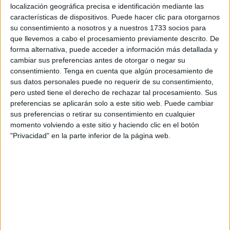
localización geográfica precisa e identificación mediante las
Una salsa brava única en Ceuta
características de dispositivos. Puede hacer clic para otorgarnos
su consentimiento a nosotros y a nuestros 1733 socios para
El corazón de aquellas bravas estaba en una
receta
que llevemos a cabo el procesamiento previamente descrito. De
forma alternativa, puede acceder a información más detallada y
imposible de replicar
. “Una salsa brava única que
jamás
cambiar sus preferencias antes de otorgar o negar su
he vuelto a encontrar fuera de Ceuta
”, explica Dani en el
consentimiento.
Tenga en cuenta que algún procesamiento de
vídeo, mientras sostiene con cariño una botella de esa
sus datos personales puede no requerir de su consentimiento,
salsa que el dueño del Navarro y su hijo Jesús le
pero usted tiene el derecho de rechazar tal procesamiento. Sus
regalaron como recuerdo.
preferencias se aplicarán solo a este sitio web. Puede cambiar
sus preferencias o retirar su consentimiento en cualquier
Para él, aquel lugar era “un sitio 10 con una calidad
momento volviendo a este sitio y haciendo clic en el botón
"Privacidad" en la parte inferior de la página web.
insuperable”. Sus palabras reflejan no solo
un homenaje
gastronómico, sino también un viaje sentimental hacia
la niñez
, hacia esos días en los que lo importante era
compartir mesa
y
mojar pan
en una salsa que parecía
magia.
El vídeo es un homenaje a quienes hicieron posible esa
experiencia:
“Gracias al dueño y a su hijo Jesús que me