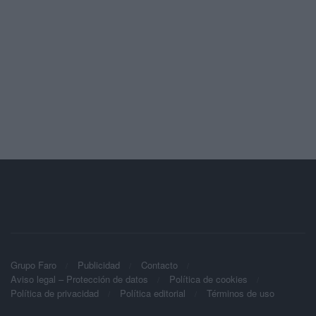
Grupo Faro
Publicidad
Contacto
Aviso legal – Protección de datos
Política de cookies
Política de privacidad
Política editorial
Términos de uso