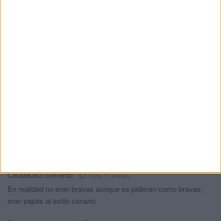
HACE 2 SEMANAS
Los hoteles de Ceuta pierden viajeros en
el primer semestre pese a mejorar la
estancia media y la ocupación
HACE 2 SEMANAS
En la Piel | La cárcel de mujeres, la
memoria en ruinas
HACE 2 SEMANAS
Comments
2
Ceuta8383
comentó:
hace 11 meses
En realidad no eran bravas aunque se pidieran como bravas,
eran papás al estilo canario.