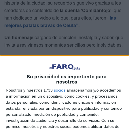
historia de la ciudad, su recuerdo sigue vivo gracias a los
creadores de contenido de
la cuenta 'Comidantojo'
, que
han dedicado un vídeo a lo que, para ellos, fueron
“las
mejores patatas bravas de Ceuta”.
Un homenaje
cargado de emoción, nostalgia y sabor, que
invita a revivir esos momentos sencillos pero inolvidables.
En el vídeo, Dani, uno de los protagonistas
de
Comidantojo, confiesa que pasó gran parte de
su infancia
en este bar ceutí
y que hay un sabor que jamás se le ha
Su privacidad es importante para
borrado de la memoria: las bravas del Navarro con su
nosotros
salsa mágica, siempre
acompañadas de un zumo de
Nosotros y nuestros 1733
socios
almacenamos y/o accedemos
piña
.
a información en un dispositivo, como cookies, y procesamos
datos personales, como identificadores únicos e información
“Eran momentos sencillos que en su día no valorábamos
estándar enviada por un dispositivo para publicidad y contenido
del todo… y hoy se han convertido en tesoros que duelen
personalizado, medición de publicidad y contenido,
y emocionan a la vez”, rememora Dani.
investigación de audiencia y desarrollo de servicios.
Con su
permiso, nosotros y nuestros socios podemos utilizar datos de