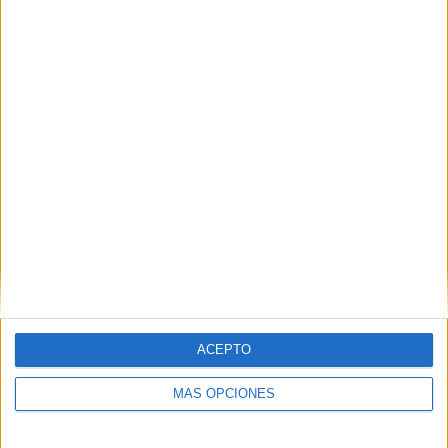
La rehabilitación patrimonial gana un fuerte
impulso en Ceuta
POR
ISABEL JIMÉNEZ
06/07/2026
2
1
2
…
112
ACEPTO
MÁS OPCIONES