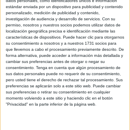
datos personales, como identificadores únicos e información
estándar enviada por un dispositivo para publicidad y contenido
Así es Quiry, el Pokémon mitológico inspirado
personalizado, medición de publicidad y contenido,
en Ceuta
investigación de audiencia y desarrollo de servicios.
Con su
POR
ISABEL JIMÉNEZ
17/07/2026
2
permiso, nosotros y nuestros socios podemos utilizar datos de
localización geográfica precisa e identificación mediante las
Amparo Díaz: 91 años, 23 hermanos y una
características de dispositivos. Puede hacer clic para otorgarnos
movilidad envidiable
su consentimiento a nosotros y a nuestros 1731 socios para
POR
EVA CEREZO
15/07/2026
1
que llevemos a cabo el procesamiento previamente descrito. De
forma alternativa, puede acceder a información más detallada y
San Antonio, la ermita que sobrevivió
cambiar sus preferencias antes de otorgar o negar su
disfrazada de bosque
consentimiento.
Tenga en cuenta que algún procesamiento de
POR
PALOMA ABAD
11/07/2026
1
sus datos personales puede no requerir de su consentimiento,
pero usted tiene el derecho de rechazar tal procesamiento. Sus
Vox defiende la conmemoración de "gestas"
preferencias se aplicarán solo a este sitio web. Puede cambiar
como el Desembarco de Alhucemas
sus preferencias o retirar su consentimiento en cualquier
POR
ISABEL JIMÉNEZ
11/07/2026
0
momento volviendo a este sitio y haciendo clic en el botón
"Privacidad" en la parte inferior de la página web.
La Coraza Alta de las Murallas Reales
recupera su esplendor tras su restauración
POR
DIEGO NARANJO
09/07/2026
0