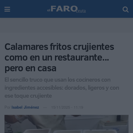
Calamares fritos crujientes
como en un restaurante...
pero en casa
El sencillo truco que usan los cocineros con
ingredientes accesibles: dorados, ligeros y con
ese toque crujiente
Por
Isabel Jiménez
15/11/2025 - 11:19