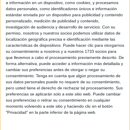
a información en un dispositivo, como cookies, y procesamos
establecimientos hosteleros más populares. Sin embargo,
datos personales, como identificadores únicos e información
conseguir en casa un resultado similar no es tan
estándar enviada por un dispositivo para publicidad y contenido
complicado: basta con aplicar algunas de las
prácticas
personalizado, medición de publicidad y contenido,
investigación de audiencia y desarrollo de servicios.
Con su
que utilizan los profesionales
, adaptadas a una cocina
permiso, nosotros y nuestros socios podemos utilizar datos de
doméstica y con
ingredientes accesibles
.
localización geográfica precisa e identificación mediante las
características de dispositivos. Puede hacer clic para otorgarnos
El
cocinero marbellí Dani García
mostró su técnica en el
su consentimiento a nosotros y a nuestros 1733 socios para
programa
Hacer de comer
, emitido en
RTVE
, donde
que llevemos a cabo el procesamiento previamente descrito. De
explicó cómo lograr una
fritura fina y dorada
, con la
forma alternativa, puede acceder a información más detallada y
cambiar sus preferencias antes de otorgar o negar su
textura ligera
que convierte un plato sencillo en un clásico
consentimiento.
Tenga en cuenta que algún procesamiento de
irresistible.
sus datos personales puede no requerir de su consentimiento,
pero usted tiene el derecho de rechazar tal procesamiento. Sus
Una receta con ingredientes
preferencias se aplicarán solo a este sitio web. Puede cambiar
sus preferencias o retirar su consentimiento en cualquier
accesibles
momento volviendo a este sitio y haciendo clic en el botón
"Privacidad" en la parte inferior de la página web.
La elaboración parte de una preparación simple:
anillas
de calamar fresco
acompañadas de
ajo, laurel, limón,