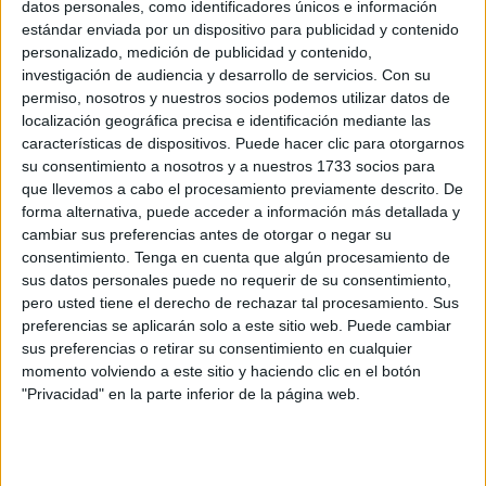
datos personales, como identificadores únicos e información
POR
ISABEL JIMÉNEZ
07/07/2026
3
estándar enviada por un dispositivo para publicidad y contenido
personalizado, medición de publicidad y contenido,
Los pescaderos de Ceuta critican falta de
investigación de audiencia y desarrollo de servicios.
Con su
apoyo para traer pescado de Marruecos
permiso, nosotros y nuestros socios podemos utilizar datos de
POR
EVA CEREZO
24/06/2026
2
localización geográfica precisa e identificación mediante las
características de dispositivos. Puede hacer clic para otorgarnos
El Mercado Central no es un almacén:
su consentimiento a nosotros y a nuestros 1733 socios para
obligado a desalojar dos puestos
que llevemos a cabo el procesamiento previamente descrito. De
POR
JUANJO OLIVA
16/05/2026
4
forma alternativa, puede acceder a información más detallada y
cambiar sus preferencias antes de otorgar o negar su
La Asamblea aprueba inicialmente el nuevo
consentimiento.
Tenga en cuenta que algún procesamiento de
reglamento de mercados de abastos
sus datos personales puede no requerir de su consentimiento,
POR
PALOMA ABAD
29/04/2026
1
pero usted tiene el derecho de rechazar tal procesamiento. Sus
preferencias se aplicarán solo a este sitio web. Puede cambiar
La Ciudad inicia el desalojo de un puesto del
sus preferencias o retirar su consentimiento en cualquier
Mercado Central
momento volviendo a este sitio y haciendo clic en el botón
POR
ISABEL JIMÉNEZ
21/04/2026
3
"Privacidad" en la parte inferior de la página web.
Se arriesga a perder su puesto en el Mercado
tras meses de abandono
POR
ISABEL JIMÉNEZ
18/04/2026
1