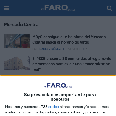
Mercado Central
MDyC consigue que las obras del Mercado
Central pasen al horario de tarde
POR
ISABEL JIMÉNEZ
14/07/2026
1
El PSOE presenta 38 enmiendas al reglamento
de mercados para exigir una “modernización
real”
POR
PALOMA ABAD
12/07/2026
3
Lista de aprobados para operarios de
mercados en Ceuta
Su privacidad es importante para
nosotros
POR
BEATRIZ MARTÍNEZ
11/07/2026
0
Nosotros y nuestros 1733
socios
almacenamos y/o accedemos
La Cámara quiere transformar los mercados
a información en un dispositivo, como cookies, y procesamos
en espacios gastronómicos y abiertos