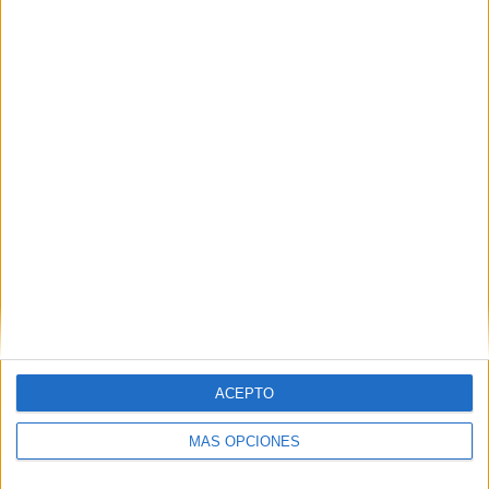
Mercado Central: un puesto disponible para
nueva adjudicación
POR
BEATRIZ MARTÍNEZ
03/04/2026
0
1
2
…
19
ACEPTO
MÁS OPCIONES