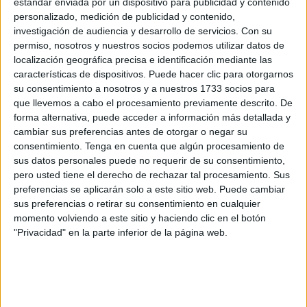
estándar enviada por un dispositivo para publicidad y contenido
electrodependientes
y atención para los vecinos de
personalizado, medición de publicidad y contenido,
investigación de audiencia y desarrollo de servicios.
Con su
Benzú.
permiso, nosotros y nuestros socios podemos utilizar datos de
localización geográfica precisa e identificación mediante las
Al respecto, desde Vox Ceuta han destacado que
ya han
características de dispositivos. Puede hacer clic para otorgarnos
registrado estas tres propuestas
para el pleno ordinario
su consentimiento a nosotros y a nuestros 1733 socios para
correspondiente al mes de agosto,
que se celebrará el
que llevemos a cabo el procesamiento previamente descrito. De
próximo 4 de septiembre.
forma alternativa, puede acceder a información más detallada y
cambiar sus preferencias antes de otorgar o negar su
Su intención es “
mejorar la atención ciudadana a los
consentimiento.
Tenga en cuenta que algún procesamiento de
sus datos personales puede no requerir de su consentimiento,
mayores
, garantizar la suficiencia energética de personas
pero usted tiene el derecho de rechazar tal procesamiento. Sus
electrodependientes, y también a crear un centro que
preferencias se aplicarán solo a este sitio web. Puede cambiar
agrupe dependencias de distintos servicios públicos en
sus preferencias o retirar su consentimiento en cualquier
Benzú”.
momento volviendo a este sitio y haciendo clic en el botón
"Privacidad" en la parte inferior de la página web.
Atención a las personas mayores
En primer lugar, el Grupo Parlamentario Vox tiene previsto
instar al Gobierno “a elaborar y poner en marcha, con