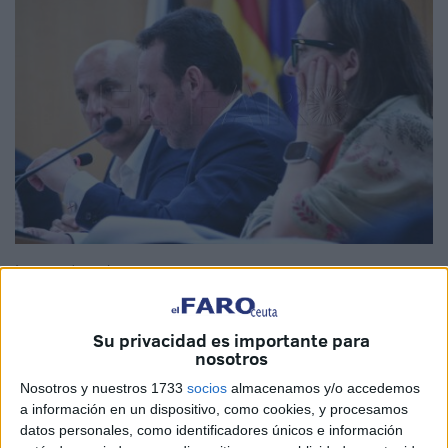
Imagen de archivo
Su privacidad es importante para
nosotros
El Grupo Parlamentario Vox ha dado a conocer este
Nosotros y nuestros 1733
socios
almacenamos y/o accedemos
viernes las
tres propuestas que llevará a la próxima
a información en un dispositivo, como cookies, y procesamos
sesión ordinaria de la Asamblea de Ceuta
:
ayuda para
datos personales, como identificadores únicos e información
mayores contra la brecha digital
, un registro de