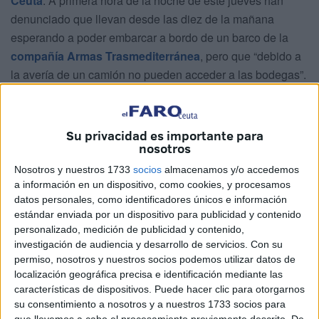
Ceuta
. A primera hora de la noche de este jueves han
denunciado que llevan desde las diez de la mañana
esperando a poder embarcar a bordo de un barco de la
compañía Armas Trasmediterránea
, pero que “debido a
la avería de un camión no pueden acceder a las bodegas”.
Entre otras cosas, los feriantes
han alertado de que
entre los afectados hay una persona electrodependiente
Su privacidad es importante para
que lleva horas “conectada al mechero del coche”.
nosotros
Nosotros y nuestros 1733
socios
almacenamos y/o accedemos
a información en un dispositivo, como cookies, y procesamos
datos personales, como identificadores únicos e información
estándar enviada por un dispositivo para publicidad y contenido
personalizado, medición de publicidad y contenido,
investigación de audiencia y desarrollo de servicios.
Con su
permiso, nosotros y nuestros socios podemos utilizar datos de
localización geográfica precisa e identificación mediante las
características de dispositivos. Puede hacer clic para otorgarnos
su consentimiento a nosotros y a nuestros 1733 socios para
que llevemos a cabo el procesamiento previamente descrito. De