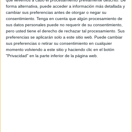
forma alternativa, puede acceder a información más detallada y
cambiar sus preferencias antes de otorgar o negar su
consentimiento.
Tenga en cuenta que algún procesamiento de
La naviera
ha indicado que “el posible retraso en la
sus datos personales puede no requerir de su consentimiento,
operativa de embarque
se ha visto condicionado por las
pero usted tiene el derecho de rechazar tal procesamiento. Sus
características específicas de algunos vehículos
de
preferencias se aplicarán solo a este sitio web. Puede cambiar
retorno de la feria” y “por las dificultades derivadas de la
sus preferencias o retirar su consentimiento en cualquier
momento volviendo a este sitio y haciendo clic en el botón
maniobrabilidad de estos equipos”. A ello “se ha sumado
"Privacidad" en la parte inferior de la página web.
la avería de un camión de feria, ya embarcado, dificultando
la operativa de estiba y desestiba de equipos y vehículos”.
Desde Armas Trasmediterránea “
agradecemos la
comprensión de los usuarios
y garantizamos que se ha
trabajado desde el primer momento para resolver la
situación lo antes posible siguiendo los protocolos y
medidas de seguridad”.
Según relatan los
feriantes
perjudicados por el problema,
la rotura de un vehículo de grandes dimensiones en el