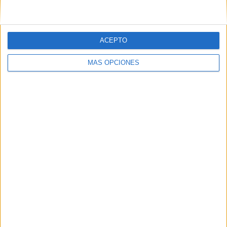
ACEPTO
MÁS OPCIONES
5 rotaciones al día
Armas-Trasmediterránea opera de manera rutinaria cinco
rotaciones diarias desde la ciudad autónoma hacia
Algeciras con salidas a las 9.30, 13.00, 16.30, 19.30 y