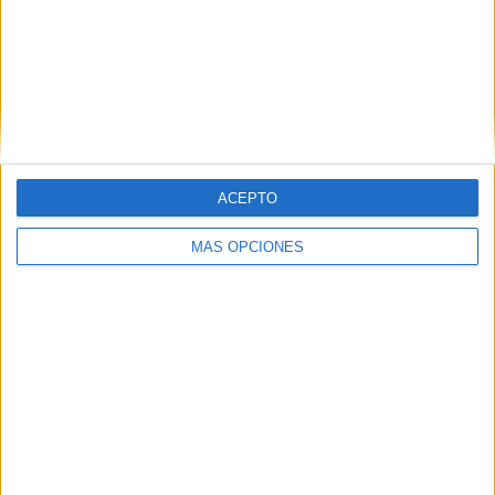
La Guardia Civil a través del Laboratorio de
Criminalística
hace todo lo posible por identificar los
cuerpos, pero en muchas ocasiones esa labor termina
constituyendo un fracaso ante las cuantiosas trabas
existentes.
ACEPTO
MÁS OPCIONES
Tags:
cementerio
Frontera Sur
Inmigración
Marruecos
Sidi Embarek