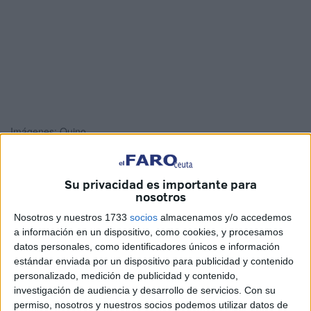
Imágenes: Quino
Su privacidad es importante para
nosotros
El
cementerio de Sidi Embarek
ha acogido este sábado
el
entierro del joven
cuyo cuerpo
fue localizado el
Nosotros y nuestros 1733
socios
almacenamos y/o accedemos
a información en un dispositivo, como cookies, y procesamos
pasado 22 de septiembre en el Sarchal
.
La
tumba 5217
datos personales, como identificadores únicos e información
acoge sus restos en Ceuta después de que
no se haya
estándar enviada por un dispositivo para publicidad y contenido
podido conocer su identidad
.
personalizado, medición de publicidad y contenido,
investigación de audiencia y desarrollo de servicios.
Con su
De él solo se ha logrado reseñar que se trataba de
un
permiso, nosotros y nuestros socios podemos utilizar datos de