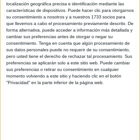
joven magrebí, de entre 25 a 30 años
, que había
localización geográfica precisa e identificación mediante las
características de dispositivos. Puede hacer clic para otorgarnos
intentado sin éxito el cruce a nado.
su consentimiento a nosotros y a nuestros 1733 socios para
que llevemos a cabo el procesamiento previamente descrito. De
La
Funeraria Al Qadr
ha procedido al traslado del cuerpo
forma alternativa, puede acceder a información más detallada y
hasta el
cementerio de Sidi Embarek
en donde
se le ha
cambiar sus preferencias antes de otorgar o negar su
rezado y despedido
. A su lado permanecen enterrados
consentimiento.
Tenga en cuenta que algún procesamiento de
otros jóvenes fallecidos este mismo año,
un 2025 terrible
sus datos personales puede no requerir de su consentimiento,
en cuanto a fallecimientos en el mar.
pero usted tiene el derecho de rechazar tal procesamiento. Sus
preferencias se aplicarán solo a este sitio web. Puede cambiar
sus preferencias o retirar su consentimiento en cualquier
momento volviendo a este sitio y haciendo clic en el botón
"Privacidad" en la parte inferior de la página web.