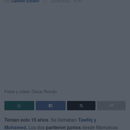
Por
Carmen Echarri
23/09/2025 - 15:41
Fotos y vídeo: Óscar Román
Tenían solo 15 años
. Se llamaban
Tawfiq y
Mohamed
.
Los dos
partieron juntos
desde Marruecos