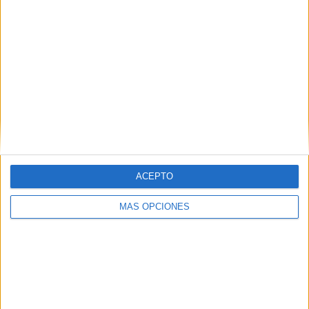
juntos desde sus casas a Castillejos, punto en el que
comenzarían la ruta hacia la ciudad.
ACEPTO
MÁS OPCIONES
32 muertes en lo que va de año
En lo que va de año se han registrado 32 muertes
,
casi