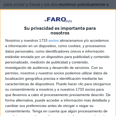
para cruzar a Ceuta y los dos
murieron prácticamente a
la vez
.
La Guardia Civil los localizó el pasado
5 de septiembre
Su privacidad es importante para
con solo horas de diferencia en la zona entre Recinto y
nosotros
Sarchal.
Hoy, sus cuerpos sin vida han cruzado la
Nosotros y nuestros 1733
socios
almacenamos y/o accedemos
frontera del Tarajal
para ser enterrados en su país.
a información en un dispositivo, como cookies, y procesamos
datos personales, como identificadores únicos e información
La Funeraria Al-Qadr
ha procedido al
traslado de los
estándar enviada por un dispositivo para publicidad y contenido
menores hasta el paso fronterizo,
lográndose, ahora sí,
personalizado, medición de publicidad y contenido,
una
repatriación
que había estado bloqueada por
investigación de audiencia y desarrollo de servicios.
Con su
problemas burocráticos.
permiso, nosotros y nuestros socios podemos utilizar datos de
localización geográfica precisa e identificación mediante las
Al otro lado esperan unas
familias destrozadas
, unas
características de dispositivos. Puede hacer clic para otorgarnos
su consentimiento a nosotros y a nuestros 1733 socios para
familias que hasta la fecha no se habían podido despedir
que llevemos a cabo el procesamiento previamente descrito. De
de estos adolescentes.
forma alternativa, puede acceder a información más detallada y
cambiar sus preferencias antes de otorgar o negar su
consentimiento.
Tenga en cuenta que algún procesamiento de