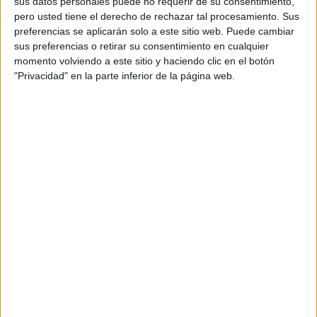
sus datos personales puede no requerir de su consentimiento,
pero usted tiene el derecho de rechazar tal procesamiento. Sus
preferencias se aplicarán solo a este sitio web. Puede cambiar
sus preferencias o retirar su consentimiento en cualquier
momento volviendo a este sitio y haciendo clic en el botón
"Privacidad" en la parte inferior de la página web.
Eran solo unos niños
Eran unos niños
. Cuando la Guardia Civil localizó sus
cuerpos
acababan de morir
. Fue el resultado de una
madrugada de niebla, de cuantiosos intentos de cruce a
nado o en pateras de pesca.
Tawfiq y Mohamed vestían ropa de calle y zapatillas