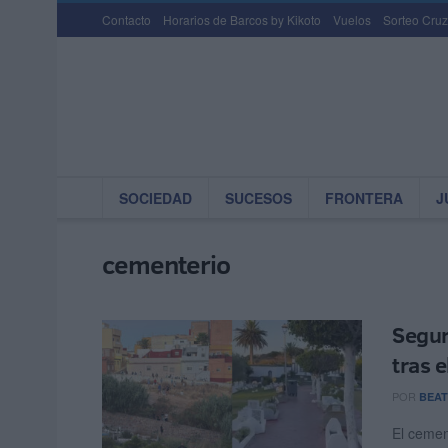
Contacto
Horarios de Barcos by Kikoto
Vuelos
Sorteo Cruz
SOCIEDAD
SUCESOS
FRONTERA
J
cementerio
Segur
tras 
POR
BEAT
El cemen