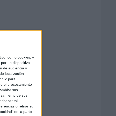
ivo, como cookies, y
por un dispositivo
ón de audiencia y
de localización
 clic para
bo el procesamiento
cambiar sus
esamiento de sus
echazar tal
erencias o retirar su
vacidad" en la parte