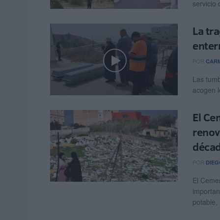
servicio 
La tr
enter
POR
CARM
Las tumb
acogen l
El Ce
renov
décad
POR
DIEG
El Cemen
importan
potable, .