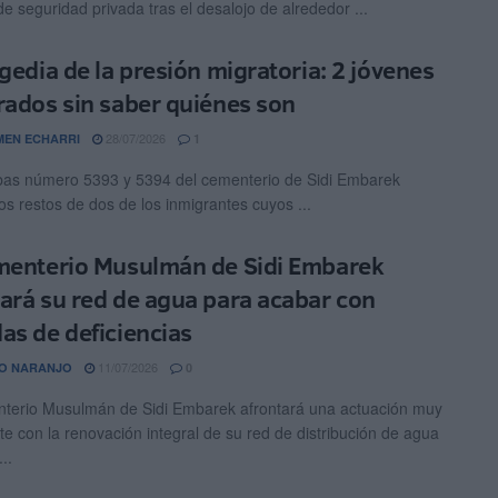
de seguridad privada tras el desalojo de alrededor ...
agedia de la presión migratoria: 2 jóvenes
rados sin saber quiénes son
28/07/2026
EN ECHARRI
1
as número 5393 y 5394 del cementerio de Sidi Embarek
os restos de dos de los inmigrantes cuyos ...
menterio Musulmán de Sidi Embarek
ará su red de agua para acabar con
as de deficiencias
11/07/2026
O NARANJO
0
terio Musulmán de Sidi Embarek afrontará una actuación muy
te con la renovación integral de su red de distribución de agua
..