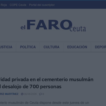
 Roja
COPE Ceuta
Portal del suscriptor
USTICIA
POLÍTICA
CULTURA
EDUCACIÓN
DEPO
idad privada en el cementerio musulmán
el desalojo de 700 personas
06/08/2026
RIZ MARTÍNEZ
0
terio musulmán de Ceuta dispone desde este jueves de un