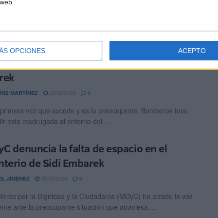
 web.
30/06/2026
BEL TENA
2
ha llevado a pleno el problema de la falta de espacio en el
io musulmán de Ceuta. Un ...
ÁS OPCIONES
ACEPTO
dio en el entorno del cementerio de Sidi
rek
23/06/2026
RIZ MARTÍNEZ
0
 primera vez que sucede y es lo preocupante. Bomberos tuvo
ir esta madrugada al entorno del ...
yC denuncia la falta de espacio en el
terio de Sidi Embarek
18/06/2026
EL JIMÉNEZ
6
iento por la Dignidad y la Ciudadanía (MDyC) ha alzado la voz
te ante la preocupante situación que atraviesa ...