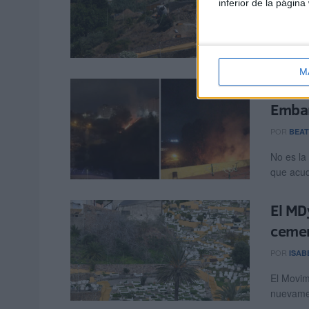
inferior de la página
POR
MARI
El MDyC 
cementer
M
Incen
Emba
POR
BEAT
No es la
que acud
El MD
cemen
POR
ISAB
El Movim
nuevamen