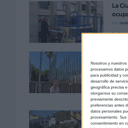
La Ci
ocupa
POR
ISAB
La Ciud
para cub
“Hoy 
de un
Nosotros y nuestro
procesamos datos per
Ceut
para publicidad y co
desarrollo de servici
POR
PAL
geográfica precisa e 
Durante 
otorgarnos su conse
con el do
previamente descrito
preferencias antes d
datos personales pue
La Ci
procesamiento. Sus p
vías 
consentimiento en cu