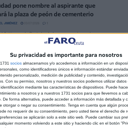
udad pone nombre al aspirante que
rá la plaza de peón de cementerio
03/07/2026
EL JIMÉNEZ
1
ad Autónoma de Ceuta ha dado un paso más en el proceso
rir una plaza de peón de ...
Su privacidad es importante para nosotros
sé dónde está mi abuelo”: el emotivo viaje
 nieto a la fosa de un represaliado en
s 1731
socios
almacenamos y/o accedemos a información en un disposit
sonales, como identificadores únicos e información estándar enviada 
a
ntenido personalizado, medición de publicidad y contenido, investigaci
os.
Con su permiso, nosotros y nuestros socios podemos utilizar datos 
03/07/2026
OMA ABAD
7
identificación mediante las características de dispositivos. Puede hacer
nueve décadas, la familia de Juan Mateo Arjona ha convivido
ntimiento a nosotros y a nuestros 1731 socios para que llevemos a ca
lor de una ausencia sin respuesta. Militante ...
. De forma alternativa, puede acceder a información más detallada y 
e otorgar o negar su consentimiento.
Tenga en cuenta que algún proc
de no requerir de su consentimiento, pero usted tiene el derecho de r
udad confirma que hay 118 tumbas y tres
referencias se aplicarán solo a este sitio web. Puede cambiar sus pref
para ampliar el cementerio Sidi Embarek
alquier momento volviendo a este sitio y haciendo clic en el botón "Pri