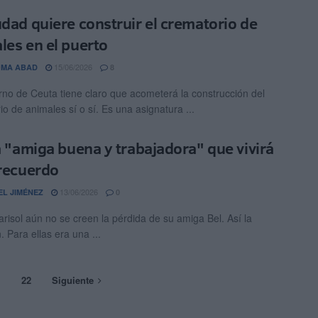
udad quiere construir el crematorio de
les en el puerto
15/06/2026
OMA ABAD
8
rno de Ceuta tiene claro que acometerá la construcción del
io de animales sí o sí. Es una asignatura ...
la "amiga buena y trabajadora" que vivirá
 recuerdo
13/06/2026
EL JIMÉNEZ
0
arisol aún no se creen la pérdida de su amiga Bel. Así la
 Para ellas era una ...
…
22
Siguiente