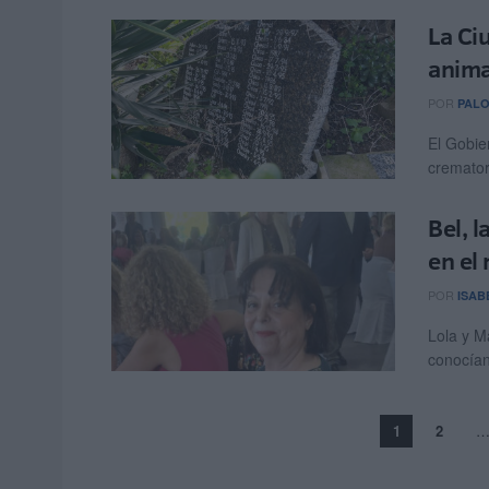
La Ci
anima
POR
PAL
El Gobie
cremator
Bel, 
en el
POR
ISAB
Lola y M
conocían.
1
2