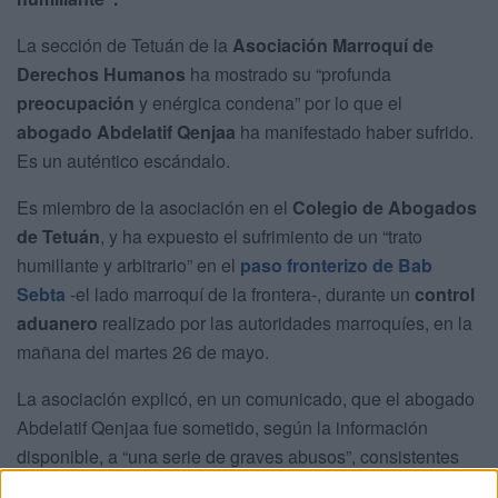
La sección de Tetuán de la
Asociación Marroquí de
Derechos Humanos
ha mostrado su “profunda
preocupación
y enérgica condena” por lo que el
abogado Abdelatif Qenjaa
ha manifestado haber sufrido.
Es un auténtico escándalo.
Es miembro de la asociación en el
Colegio de Abogados
de Tetuán
, y ha expuesto el sufrimiento de un “trato
humillante y arbitrario” en el
paso fronterizo de Bab
Sebta
-el lado marroquí de la frontera-, durante un
control
aduanero
realizado por las autoridades marroquíes, en la
mañana del martes 26 de mayo.
La asociación explicó, en un comunicado, que el abogado
Abdelatif Qenjaa fue sometido, según la información
disponible, a “una serie de graves abusos”, consistentes
en un “registro humillante y una
vulneración ilegítima de