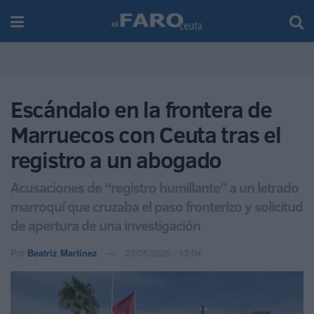
Escándalo en la frontera de
Marruecos con Ceuta tras el
registro a un abogado
Acusaciones de “registro humillante” a un letrado
marroquí que cruzaba el paso fronterizo y solicitud
de apertura de una investigación
Por
Beatriz Martínez
27/05/2026 - 13:04