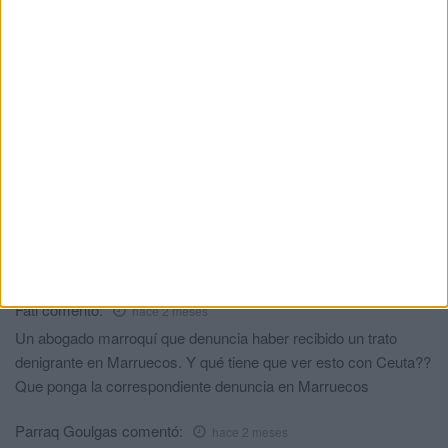
Si el gobierno marroquí insiste en tratarnos mal, como está
haciendo, el español puede insistir, amenazar con algo o ir
la la guerra. Pero no creo. no somos tan importantes....... ¡Y
lo sabes!
Zacariss Vata
comentó:
hace 2 meses
A ver si ahora que han humillado a un ciudadano Marroqui que
además es un insigne abogado se Dan cuenta las autoridades
Marroquis de que los residentes en Ceuta llevamos desde
después de la panadería, con humillaciones del mismo tipo a
diario
Fati
comentó:
hace 2 meses
Un abogado marroquí que denuncia haber recibido un trato
denigrante en Marruecos. Y qué tiene que ver esto con Ceuta??
Que ponga la correspondiente denuncia en Marruecos
Parraq Goulgas
comentó:
hace 2 meses