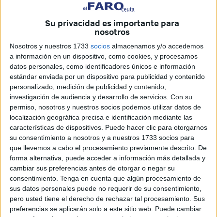
su vida privada
”, mediante la revisión de documentos y
pertenencias personales, entre ellos “
documentos de
Su privacidad es importante para
nosotros
carácter médico y un talonario de cheques personal
”,
tal y como recoge el medio achkayen.com.
Nosotros y nuestros 1733
socios
almacenamos y/o accedemos
a información en un dispositivo, como cookies, y procesamos
“Provocaciones y violencia verbal”
datos personales, como identificadores únicos e información
estándar enviada por un dispositivo para publicidad y contenido
en la inspección al abogado
personalizado, medición de publicidad y contenido,
investigación de audiencia y desarrollo de servicios.
Con su
permiso, nosotros y nuestros socios podemos utilizar datos de
El comunicado añadió que el proceso de
inspección
localización geográfica precisa e identificación mediante las
estuvo acompañado de “
provocaciones y violencia
características de dispositivos. Puede hacer clic para otorgarnos
verbal
incompatibles con las normas legales que regulan
su consentimiento a nosotros y a nuestros 1733 socios para
la actuación de la administración, así como con los
que llevemos a cabo el procesamiento previamente descrito. De
forma alternativa, puede acceder a información más detallada y
compromisos constitucionales e internacionales de
cambiar sus preferencias antes de otorgar o negar su
Marruecos en materia de
respeto de los derechos
consentimiento.
Tenga en cuenta que algún procesamiento de
humanos
y protección de la dignidad humana”.
sus datos personales puede no requerir de su consentimiento,
pero usted tiene el derecho de rechazar tal procesamiento. Sus
La oficina local de la asociación consideró que lo sucedido
preferencias se aplicarán solo a este sitio web. Puede cambiar