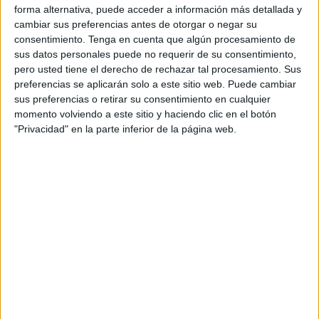
forma alternativa, puede acceder a información más detallada y
su final.
cambiar sus preferencias antes de otorgar o negar su
consentimiento.
Tenga en cuenta que algún procesamiento de
La
Guardia Civil
ha identificado al
joven argelino
hallado
sus datos personales puede no requerir de su consentimiento,
sin vida esta semana. El sexto del año y el primero de este
pero usted tiene el derecho de rechazar tal procesamiento. Sus
mes de febrero. Portaba un carné de identidad y otro de
preferencias se aplicarán solo a este sitio web. Puede cambiar
sus preferencias o retirar su consentimiento en cualquier
conducir. Ambos documentos han sido claves para esa
momento volviendo a este sitio y haciendo clic en el botón
identificación, además del fácil reconocimiento del cuerpo
"Privacidad" en la parte inferior de la página web.
debido al poco tiempo que estuvo sin vida cuando lo
localizó una patrulla del Instituto Armado.
Enfundado en un traje de neopreno en tonos negros y
verdes, el joven llevaba ropa interior y usaba aletas grises.
Al cuello portaba un collar. En esa travesía había decidido
llevar consigo algunas pertenencias que le han
acompañado hasta el final de este periplo.
La importancia de dar con sus