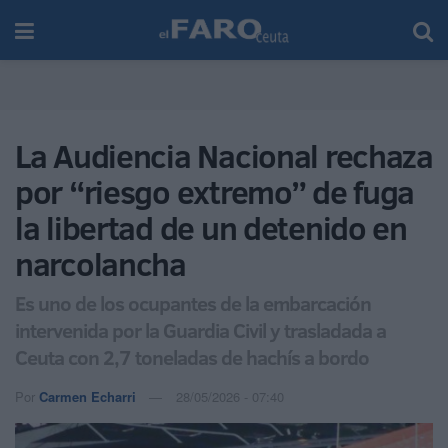
La Audiencia Nacional rechaza
por “riesgo extremo” de fuga
la libertad de un detenido en
narcolancha
Es uno de los ocupantes de la embarcación
intervenida por la Guardia Civil y trasladada a
Ceuta con 2,7 toneladas de hachís a bordo
Por
Carmen Echarri
28/05/2026 - 07:40