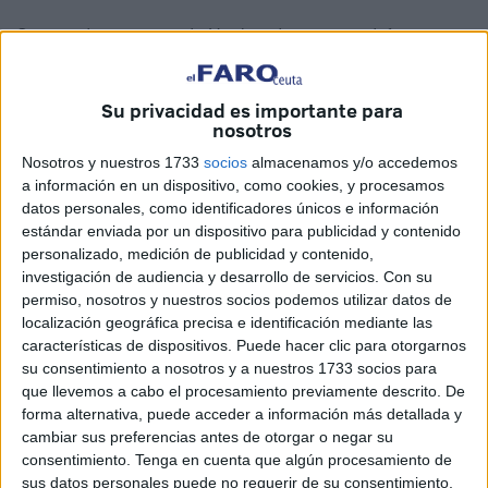
Se trata de un vecino de Huelva, de quien su defensa
mantiene que no era
ni patrón
de la narcolancha,
ni
tampoco tenía
funciones de mando
, pilotaje o control de
Su privacidad es importante para
la embarcación.
nosotros
La Audiencia Nacional que, por ejemplo, sí autorizó la
Nosotros y nuestros 1733
socios
almacenamos y/o accedemos
a información en un dispositivo, como cookies, y procesamos
puesta en
libertad
de uno de los detenidos al existir
datos personales, como identificadores únicos e información
dudas de que fuera un náufrago y no un narco
,
estándar enviada por un dispositivo para publicidad y contenido
desestima el recurso de su representación letrada para
personalizado, medición de publicidad y contenido,
ponerlo en libertad argumentando, entre otros motivos, el
investigación de audiencia y desarrollo de servicios.
Con su
permiso, nosotros y nuestros socios podemos utilizar datos de
riesgo de fuga
ante la presumible elevada condena que
localización geográfica precisa e identificación mediante las
se le aplicaría.
características de dispositivos. Puede hacer clic para otorgarnos
su consentimiento a nosotros y a nuestros 1733 socios para
En el recurso se puso de manifiesto la
insuficiencia de
que llevemos a cabo el procesamiento previamente descrito. De
motivación
del auto recurrido, así como
falta de
forma alternativa, puede acceder a información más detallada y
valoración
individualizada de la posición del acusado en
cambiar sus preferencias antes de otorgar o negar su
consentimiento.
Tenga en cuenta que algún procesamiento de
esta trama de pase de hachís en narcolancha.
sus datos personales puede no requerir de su consentimiento,