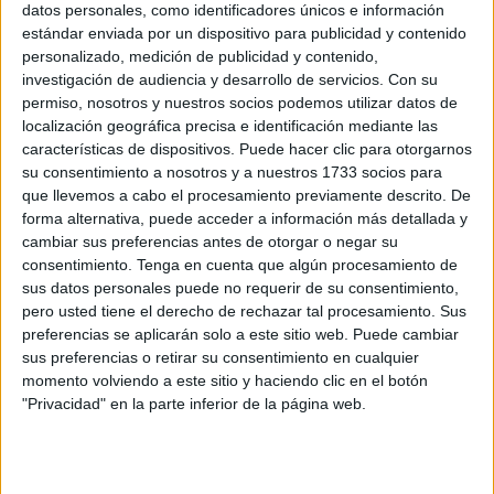
datos personales, como identificadores únicos e información
POR
MARIBEL TENA
28/06/2026
0
estándar enviada por un dispositivo para publicidad y contenido
La Almadraba se prepara para honrar a la
personalizado, medición de publicidad y contenido,
Virgen del Carmen
investigación de audiencia y desarrollo de servicios.
Con su
permiso, nosotros y nuestros socios podemos utilizar datos de
POR
BEATRIZ MARTÍNEZ
26/06/2026
3
localización geográfica precisa e identificación mediante las
La colocación del cartel acerca las obras para
características de dispositivos. Puede hacer clic para otorgarnos
la nueva capilla del Carmen de la Almadraba
su consentimiento a nosotros y a nuestros 1733 socios para
que llevemos a cabo el procesamiento previamente descrito. De
POR
DIEGO NARANJO
18/06/2026
9
forma alternativa, puede acceder a información más detallada y
Recuperado el anillo de la familia Ruiz tras un
cambiar sus preferencias antes de otorgar o negar su
intento de venta en un compro oro
consentimiento.
Tenga en cuenta que algún procesamiento de
sus datos personales puede no requerir de su consentimiento,
POR
PALOMA ABAD
26/05/2026
4
pero usted tiene el derecho de rechazar tal procesamiento. Sus
La familia Ruiz busca el anillo que unió a tres
preferencias se aplicarán solo a este sitio web. Puede cambiar
generaciones
sus preferencias o retirar su consentimiento en cualquier
momento volviendo a este sitio y haciendo clic en el botón
POR
PALOMA ABAD
25/05/2026
2
"Privacidad" en la parte inferior de la página web.
La nueva capilla de la Virgen del Carmen
afronta por fin el inicio de las obras tras años
de espera