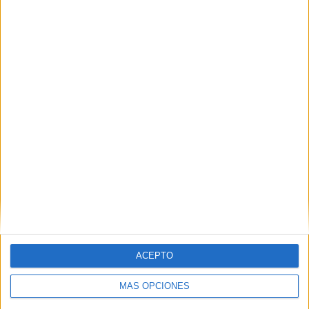
POR
PALOMA ABAD
25/05/2026
5
La UIR detiene al autor de una brutal
agresión: la víctima, evacuada a Cádiz
POR
MERY PAVÓN
15/05/2026
6
1
2
…
25
ACEPTO
MÁS OPCIONES