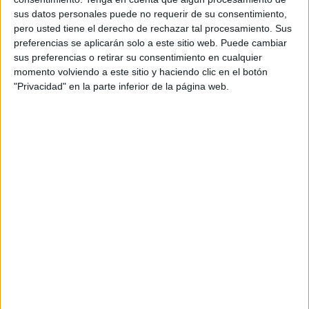
aguas de Santa Catalina y se presume que podrían tener
sus datos personales puede no requerir de su consentimiento,
relación con la llegada de una embarcación cuyo patrón
pero usted tiene el derecho de rechazar tal procesamiento. Sus
instó a los ocupantes a arrojarse al mar.
preferencias se aplicarán solo a este sitio web. Puede cambiar
sus preferencias o retirar su consentimiento en cualquier
Este viernes, trabajadores de la Funeraria Al Qadr
momento volviendo a este sitio y haciendo clic en el botón
"Privacidad" en la parte inferior de la página web.
procedían al embarque para la primera fase de un regreso
al origen que podrá ejecutarse en los próximos días.