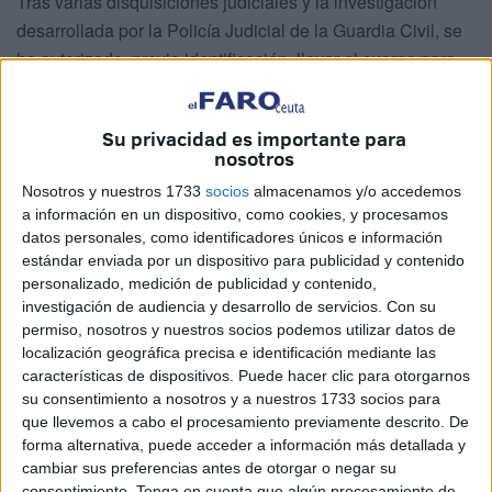
Tras varias disquisiciones judiciales y la investigación
desarrollada por la Policía Judicial de la Guardia Civil, se
ha autorizado, previa identificación, llevar el cuerpo para
que pueda ser enterrado en su lugar de origen.
Este joven fue localizado cerca de los acantilados del
Su privacidad es importante para
nosotros
Sarchal la tarde de ese 8 de enero. Vestía pantalón
vaquero y camisa blanca. En todo este tiempo se han
Nosotros y nuestros 1733
socios
almacenamos y/o accedemos
a información en un dispositivo, como cookies, y procesamos
realizado gestiones que han permitido no solo su
datos personales, como identificadores únicos e información
identificación, sino también el inicio de los trámites para
estándar enviada por un dispositivo para publicidad y contenido
evitar que fuera enterrado en Ceuta, atendiendo así la
personalizado, medición de publicidad y contenido,
demanda expresa de los familiares.
investigación de audiencia y desarrollo de servicios.
Con su
permiso, nosotros y nuestros socios podemos utilizar datos de
localización geográfica precisa e identificación mediante las
Una labor complicada
características de dispositivos. Puede hacer clic para otorgarnos
su consentimiento a nosotros y a nuestros 1733 socios para
No siempre se consigue. De hecho, esta misma semana
que llevemos a cabo el procesamiento previamente descrito. De
dos jóvenes eran enterrados en Sidi Embarek sin llegar a
forma alternativa, puede acceder a información más detallada y
cambiar sus preferencias antes de otorgar o negar su
saberse su identidad. Los cuerpos fueron encontrados en
consentimiento.
Tenga en cuenta que algún procesamiento de