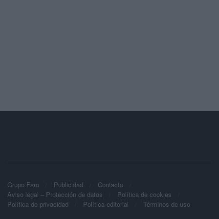
Grupo Faro
Publicidad
Contacto
Aviso legal – Protección de datos
Política de cookies
Política de privacidad
Política editorial
Términos de uso