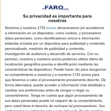
Madrid, en la calle Ferraz
, para requerir documentación
relacionada con la investigación judicial abierta en torno al
denominado
‘caso Leire’
.
Su privacidad es importante para
nosotros
La actuación se ha producido por orden del juez de la
Nosotros y nuestros 1733
socios
almacenamos y/o accedemos
Audiencia Nacional Santiago Pedraz y se centra en una
a información en un dispositivo, como cookies, y procesamos
supuesta
trama destinada a recopilar información
datos personales, como identificadores únicos e información
estándar enviada por un dispositivo para publicidad y contenido
sensible sobre miembros de la Guardia Civil, jueces y
personalizado, medición de publicidad y contenido,
fiscales
vinculados a investigaciones que afectan al
investigación de audiencia y desarrollo de servicios.
Con su
entorno socialista.
permiso, nosotros y nuestros socios podemos utilizar datos de
localización geográfica precisa e identificación mediante las
Por ellos, los agentes solicitaron acceso a
correos
características de dispositivos. Puede hacer clic para otorgarnos
electrónicos
,
libros contables
, sistemas internos de
su consentimiento a nosotros y a nuestros 1733 socios para
que llevemos a cabo el procesamiento previamente descrito. De
gastos, registros de visitas y documentación vinculada a
forma alternativa, puede acceder a información más detallada y
viajes y reuniones celebradas entre 2024 y 2025.
cambiar sus preferencias antes de otorgar o negar su
consentimiento.
Tenga en cuenta que algún procesamiento de
sus datos personales puede no requerir de su consentimiento,
pero usted tiene el derecho de rechazar tal procesamiento. Sus
preferencias se aplicarán solo a este sitio web. Puede cambiar