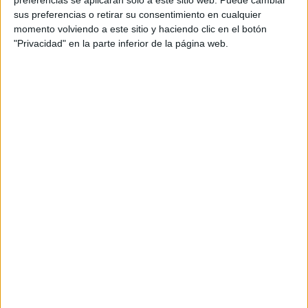
sus preferencias o retirar su consentimiento en cualquier
momento volviendo a este sitio y haciendo clic en el botón
"Privacidad" en la parte inferior de la página web.
EFE
La investigación trata de esclarecer si existieron pagos o
relaciones contractuales entre el partido y personas
investigadas como
Leire Díez
o el empresario Javier
Pérez Dolset.
El juez de la Audiencia Nacional Santiago Pedraz que
instruye el 'caso Leire Díez' ha solicitado a la Unidad