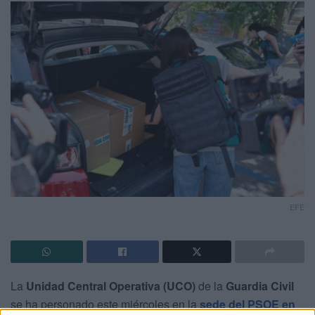
EFE
La
Unidad Central Operativa (UCO)
de la
Guardia Civil
se ha personado este miércoles en la
sede del PSOE en