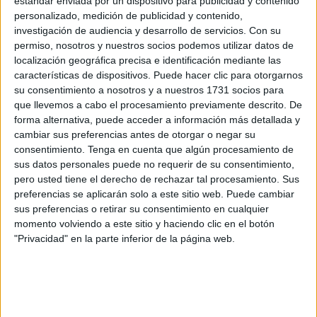
estándar enviada por un dispositivo para publicidad y contenido
residentes en Ceuta
, optimicen el rendimiento energético
personalizado, medición de publicidad y contenido,
investigación de audiencia y desarrollo de servicios.
Con su
del inmueble y que contengan el gasto derivado del
permiso, nosotros y nuestros socios podemos utilizar datos de
consumo.
localización geográfica precisa e identificación mediante las
características de dispositivos. Puede hacer clic para otorgarnos
Esta nueva licitación llega después de que el órgano de
su consentimiento a nosotros y a nuestros 1731 socios para
contratación de Ceuta dejara desierto el concurso que
que llevemos a cabo el procesamiento previamente descrito. De
publicó en septiembre, aunque eso sí, no se ha producido
forma alternativa, puede acceder a información más detallada y
cambiar sus preferencias antes de otorgar o negar su
ningún cambio en las condiciones de estos trabajos. De
consentimiento.
Tenga en cuenta que algún procesamiento de
hecho, la propia Ciudad señala en un documento sobre
sus datos personales puede no requerir de su consentimiento,
esta actuación que “tras la declaración de desierto,
se
pero usted tiene el derecho de rechazar tal procesamiento. Sus
produce la necesidad de volver a licitar de nuevo el
preferencias se aplicarán solo a este sitio web. Puede cambiar
sus preferencias o retirar su consentimiento en cualquier
expediente
, siendo válidos todos los documentos que
momento volviendo a este sitio y haciendo clic en el botón
constaban en el expediente original, en los que no se
"Privacidad" en la parte inferior de la página web.
produce ningún cambio”.
Cuatro meses de obras