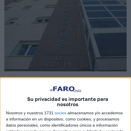
Imagen de archivo
Su privacidad es importante para
nosotros
A ver si a la segunda va la vencida. La Ciudad ha sacado
Nosotros y nuestros 1731
socios
almacenamos y/o accedemos
a concurso de nuevo las obras de la
Residencia de
a información en un dispositivo, como cookies, y procesamos
Mayores Nuestra Señora de África
con el objetivo de
datos personales, como identificadores únicos e información
implementar medidas
que mejoren el bienestar de los