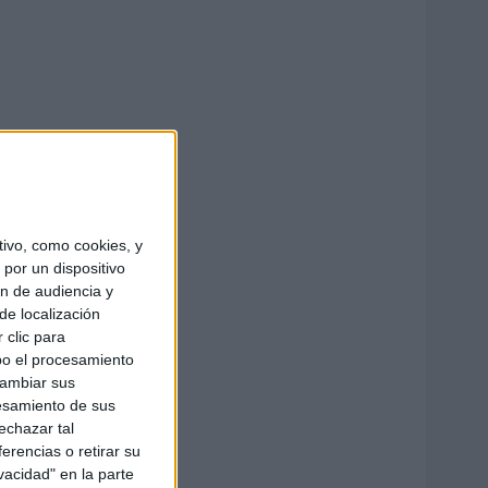
ivo, como cookies, y
por un dispositivo
ón de audiencia y
de localización
 clic para
bo el procesamiento
cambiar sus
esamiento de sus
echazar tal
erencias o retirar su
vacidad" en la parte