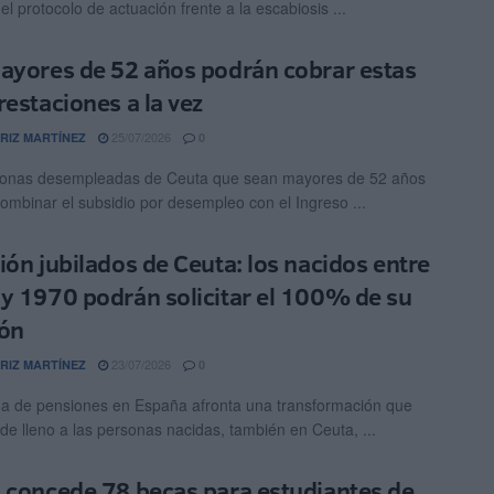
el protocolo de actuación frente a la escabiosis ...
ayores de 52 años podrán cobrar estas
restaciones a la vez
25/07/2026
RIZ MARTÍNEZ
0
sonas desempleadas de Ceuta que sean mayores de 52 años
ombinar el subsidio por desempleo con el Ingreso ...
ión jubilados de Ceuta: los nacidos entre
y 1970 podrán solicitar el 100% de su
ón
23/07/2026
RIZ MARTÍNEZ
0
ma de pensiones en España afronta una transformación que
 de lleno a las personas nacidas, también en Ceuta, ...
 concede 78 becas para estudiantes de