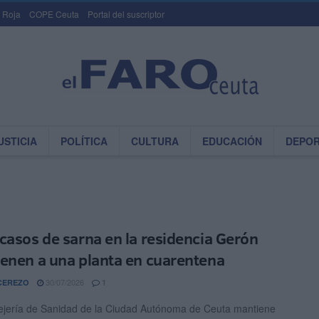
 Roja
COPE Ceuta
Portal del suscriptor
USTICIA
POLÍTICA
CULTURA
EDUCACIÓN
DEPO
casos de sarna en la residencia Gerón
enen a una planta en cuarentena
30/07/2026
CEREZO
1
jería de Sanidad de la Ciudad Autónoma de Ceuta mantiene