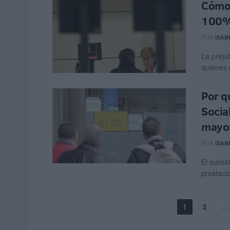
Cómo 
100% 
POR
ISAB
La preju
quienes 
Por q
Socia
mayor
POR
ISAB
El subsi
prestaci
1
2
…