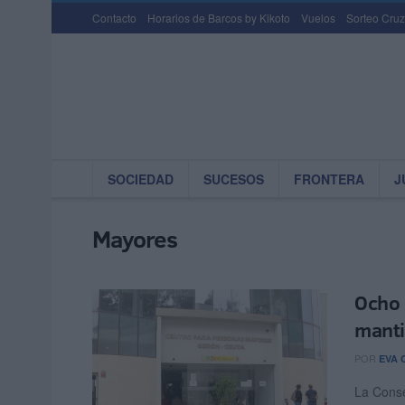
Contacto
Horarios de Barcos by Kikoto
Vuelos
Sorteo Cruz
SOCIEDAD
SUCESOS
FRONTERA
J
Mayores
Ocho 
manti
POR
EVA 
La Conse