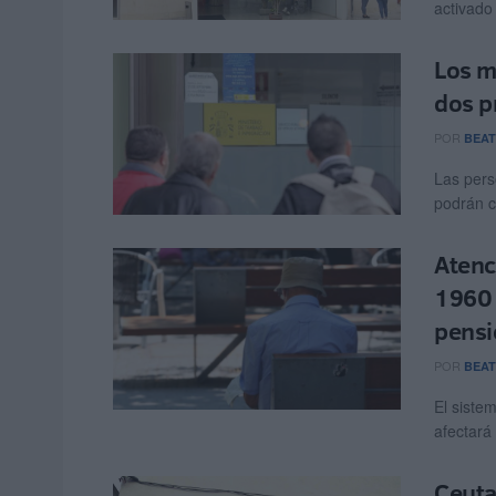
activado 
Los m
dos p
POR
BEAT
Las per
podrán c
Atenc
1960 
pensi
POR
BEAT
El siste
afectará
Ceuta