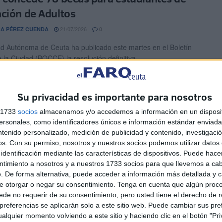
ción de Adultos
21/07/2026
A PÉREZ CUENDA
0
d Autónoma de Ceuta ha publicado este martes en el Boletín
e la Ciudad (BOCCE) la resolución definitiva ...
guridad Social podría reducir hasta un
Su privacidad es importante para nosotros
a pensión por jubilarse antes de tiempo
s 1733
socios
almacenamos y/o accedemos a información en un disposit
20/07/2026
EL JIMÉNEZ
0
sonales, como identificadores únicos e información estándar enviada 
ntenido personalizado, medición de publicidad y contenido, investigaci
ilidad de jubilarse antes de la edad ordinaria sigue siendo una
os.
Con su permiso, nosotros y nuestros socios podemos utilizar datos 
ara miles de trabajadores en España y ...
identificación mediante las características de dispositivos. Puede hacer
ntimiento a nosotros y a nuestros 1733 socios para que llevemos a ca
ación a los 56 años: quiénes pueden
. De forma alternativa, puede acceder a información más detallada y 
la tras el nuevo cambio en la Seguridad
e otorgar o negar su consentimiento.
Tenga en cuenta que algún proc
de no requerir de su consentimiento, pero usted tiene el derecho de r
l
referencias se aplicarán solo a este sitio web. Puede cambiar sus pref
alquier momento volviendo a este sitio y haciendo clic en el botón "Pri
18/07/2026
EL JIMÉNEZ
0