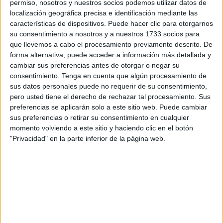
permiso, nosotros y nuestros socios podemos utilizar datos de
Por ello se tuvo que solicitar esa prórroga de prisión
localización geográfica precisa e identificación mediante las
comunicada y sin fianza para quien
se enfrenta a la
características de dispositivos. Puede hacer clic para otorgarnos
mayor pena prevista
en nuestro texto legal,
la prisión
su consentimiento a nosotros y a nuestros 1733 socios para
que llevemos a cabo el procesamiento previamente descrito. De
permanente revisable
, que fue solicitada tanto por la
forma alternativa, puede acceder a información más detallada y
Fiscalía como por la Acusación Particular que representa
cambiar sus preferencias antes de otorgar o negar su
los intereses de la familia del pequeño, asesinado cuando
consentimiento.
Tenga en cuenta que algún procesamiento de
solo contaba con 8 años de edad.
sus datos personales puede no requerir de su consentimiento,
pero usted tiene el derecho de rechazar tal procesamiento. Sus
preferencias se aplicarán solo a este sitio web. Puede cambiar
sus preferencias o retirar su consentimiento en cualquier
momento volviendo a este sitio y haciendo clic en el botón
"Privacidad" en la parte inferior de la página web.