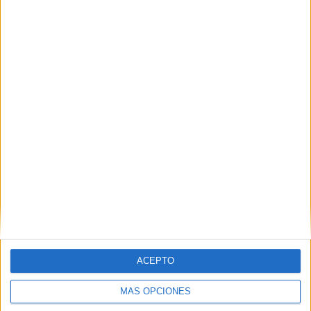
curadora. Sin embargo, se ha acordado que debe ser el
centro penitenciario de Ceuta y la Junta de tratamiento
oportuna la que decida en el futuro su traslado o no a un
centro de estas características.
ACEPTO
MÁS OPCIONES
“Tenía ganas de contarlo”