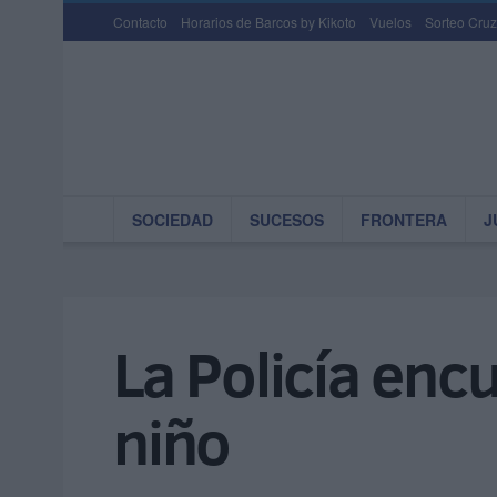
Contacto
Horarios de Barcos by Kikoto
Vuelos
Sorteo Cruz
SOCIEDAD
SUCESOS
FRONTERA
J
La Policía enc
niño