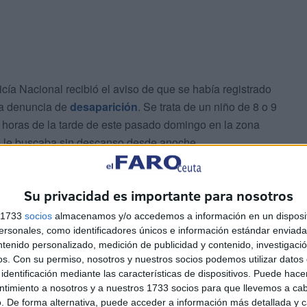
ía Nacional recibió el aviso de que se había registrado
na denuncia de
desaparición
. Se trata de un niño de 8 o 9
0 horas de la tarde de este pasado domingo en la zona
 se le buscaba sin descanso desde anoche.
rabajado únicamente el CNP, ya que no se activó el
Su privacidad es importante para nosotros
ión Civil.
s 1733
socios
almacenamos y/o accedemos a información en un disposit
ahora?
sonales, como identificadores únicos e información estándar enviada 
ntenido personalizado, medición de publicidad y contenido, investigaci
os.
Con su permiso, nosotros y nuestros socios podemos utilizar datos 
ste asunto, contando como base principal el trabajo que
identificación mediante las características de dispositivos. Puede hacer
ntimiento a nosotros y a nuestros 1733 socios para que llevemos a ca
 de la autopsia. Todo eso es determinante para que se
. De forma alternativa, puede acceder a información más detallada y 