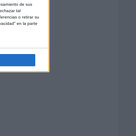
esamiento de sus
echazar tal
erencias o retirar su
vacidad" en la parte