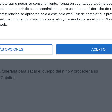
e otorgar o negar su consentimiento.
Tenga en cuenta que algún proc
de no requerir de su consentimiento, pero usted tiene el derecho de r
referencias se aplicarán solo a este sitio web. Puede cambiar sus pref
alquier momento volviendo a este sitio y haciendo clic en el botón "Pri
 web.
nto, alejados de las especulaciones que no hacen sino
ÁS OPCIONES
ACEPTO
e la Policía. En el lugar también trabaja los agentes de
 funeraria para sacar el cuerpo del niño y proceder a su
 Catalina.