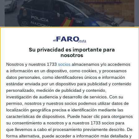
Su privacidad es importante para
nosotros
Imagen de archivo
Nosotros y nuestros 1733
socios
almacenamos y/o accedemos
a información en un dispositivo, como cookies, y procesamos
datos personales, como identificadores únicos e información
estándar enviada por un dispositivo para publicidad y contenido
personalizado, medición de publicidad y contenido,
La autoridad judicial ha decretado el
ingreso en prisión
investigación de audiencia y desarrollo de servicios.
Con su
de un varón detenido este pasado fin de semana en un
permiso, nosotros y nuestros socios podemos utilizar datos de
control
llevado a cabo en la zona del
Recinto
, a la altura
localización geográfica precisa e identificación mediante las
características de dispositivos. Puede hacer clic para otorgarnos
del pabellón deportivo Guillermo Molina, en Ceuta.
su consentimiento a nosotros y a nuestros 1733 socios para
que llevemos a cabo el procesamiento previamente descrito. De
Llevaba
gran cantidad de pastillas
en su poder y fue
forma alternativa, puede acceder a información más detallada y