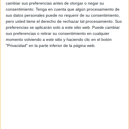
detenido por la
Policía
.
cambiar sus preferencias antes de otorgar o negar su
consentimiento.
Tenga en cuenta que algún procesamiento de
Al tratarse de alguien
reincidente
, tras su presentación en
sus datos personales puede no requerir de su consentimiento,
los juzgados, se procedió a decretar la entrada en prisión a
pero usted tiene el derecho de rechazar tal procesamiento. Sus
la espera de juicio por un delito contra la salud pública, tal
preferencias se aplicarán solo a este sitio web. Puede cambiar
sus preferencias o retirar su consentimiento en cualquier
y como han confirmado fuentes judiciales a este periódico.
momento volviendo a este sitio y haciendo clic en el botón
"Privacidad" en la parte inferior de la página web.
Según la fuerza actuante, portaba unas
300 pastillas
psicotrópicas.
Controles preventivos para
aminorar la comisión de delitos
La detención de esta persona formó parte de los
controles
que habitualmente se llevan a cabo en la zona como
actuación de
tipo preventivo
.
De esta manera, se realizan registros aleatorios al objeto
de detectar la posible tenencia de
sustancias