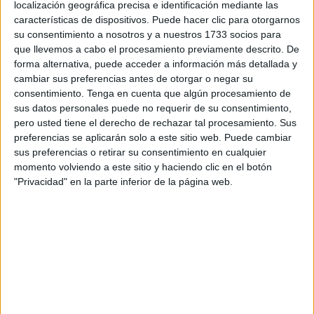
localización geográfica precisa e identificación mediante las
pastillas psicotrópicas
.
características de dispositivos. Puede hacer clic para otorgarnos
su consentimiento a nosotros y a nuestros 1733 socios para
Tal y como informa el medio achtari24.com, en un control
que llevemos a cabo el procesamiento previamente descrito. De
policial ejercido sobre un vehículo que entraba desde
forma alternativa, puede acceder a información más detallada y
Ceuta en el vecino país fueron localizadas
30.285
cambiar sus preferencias antes de otorgar o negar su
pastillas
que eran transportadas en un
coche
consentimiento.
Tenga en cuenta que algún procesamiento de
sus datos personales puede no requerir de su consentimiento,
matriculado en el extranjero
.
pero usted tiene el derecho de rechazar tal procesamiento. Sus
preferencias se aplicarán solo a este sitio web. Puede cambiar
Según datos oficiales, la Brigada Regional de la Policía
sus preferencias o retirar su consentimiento en cualquier
Judicial de Tetuán abrió una
investigación judicial
bajo la
momento volviendo a este sitio y haciendo clic en el botón
supervisión de la Fiscalía para esclarecer las
"Privacidad" en la parte inferior de la página web.
circunstancias y detalles de la operación, tras la
detención de un ciudadano marroquí
de 39 años
que
era el que introducía la carga.