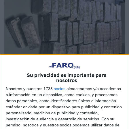
Su privacidad es importante para
nosotros
Foto: achtari24.com
Nosotros y nuestros 1733
socios
almacenamos y/o accedemos
a información en un dispositivo, como cookies, y procesamos
datos personales, como identificadores únicos e información
estándar enviada por un dispositivo para publicidad y contenido
Aduaneros
destinados en el
paso de Bab Sebta
-el lado
personalizado, medición de publicidad y contenido,
marroquí de la
frontera que separa Marruecos de Ceuta
-
investigación de audiencia y desarrollo de servicios.
Con su
han abortado esta tarde una
operación
de tráfico de
permiso, nosotros y nuestros socios podemos utilizar datos de