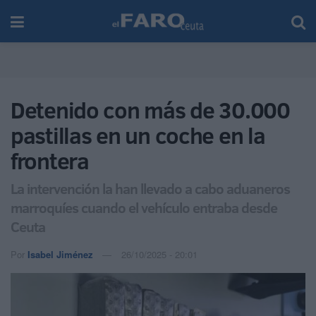
Detenido con más de 30.000
pastillas en un coche en la
frontera
La intervención la han llevado a cabo aduaneros
marroquíes cuando el vehículo entraba desde
Ceuta
Por
Isabel Jiménez
26/10/2025 - 20:01