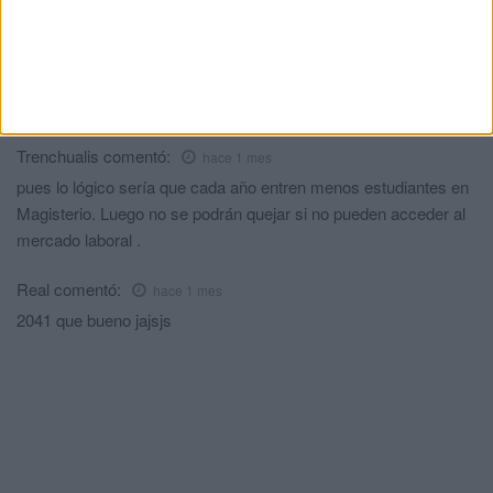
Salvador Jimenez
comentó:
hace 1 mes
De aquellos barros, vienen estos lodos!. Políticas aplicadas en
el control de natalidad desde 1.978, sin previsión de futuro, hoy
arrojan estas cifras y por necesidad, recurrir a la inmigración.
Trenchualis
comentó:
hace 1 mes
pues lo lógico sería que cada año entren menos estudiantes en
Magisterio. Luego no se podrán quejar si no pueden acceder al
mercado laboral .
Real
comentó:
hace 1 mes
2041 que bueno jajsjs