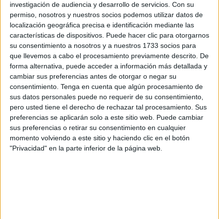
investigación de audiencia y desarrollo de servicios.
Con su
reconfigurando el mapa escolar del país.
permiso, nosotros y nuestros socios podemos utilizar datos de
localización geográfica precisa e identificación mediante las
Un desplome sin precedentes en la
características de dispositivos. Puede hacer clic para otorgarnos
su consentimiento a nosotros y a nuestros 1733 socios para
educación obligatoria
que llevemos a cabo el procesamiento previamente descrito. De
forma alternativa, puede acceder a información más detallada y
El análisis detallado por ciclos educativos revela
datos
cambiar sus preferencias antes de otorgar o negar su
preocupantes para la planificación local
. Si observamos
consentimiento.
Tenga en cuenta que algún procesamiento de
sus datos personales puede no requerir de su consentimiento,
el horizonte de 2041
, el grupo de edad correspondiente a
pero usted tiene el derecho de rechazar tal procesamiento. Sus
la enseñanza obligatoria (de 6 a 15 años) sufrirá en
preferencias se aplicarán solo a este sitio web. Puede cambiar
Ceuta un retroceso del 40,2%
. Este dato es
sus preferencias o retirar su consentimiento en cualquier
especialmente sensible si se compara con la media
momento volviendo a este sitio y haciendo clic en el botón
"Privacidad" en la parte inferior de la página web.
nacional, donde la caída para este mismo tramo es del
15,4%.
La magnitud del descenso en Ceuta sugiere que casi
cuatro de cada diez pupitres que hoy están ocupados en
primaria y secundaria podrían quedar vacíos en quince