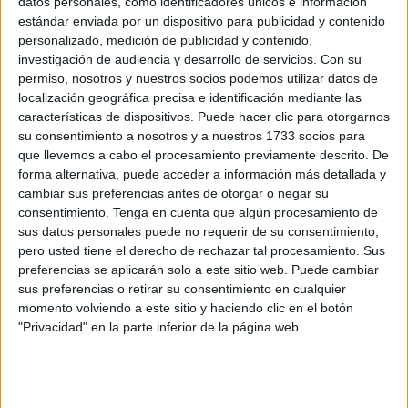
datos personales, como identificadores únicos e información
estándar enviada por un dispositivo para publicidad y contenido
Los delitos por tráfico de drogas elevan el
personalizado, medición de publicidad y contenido,
número de condenados en Ceuta
investigación de audiencia y desarrollo de servicios.
Con su
POR
JUAN RUZ
19/07/2026
0
permiso, nosotros y nuestros socios podemos utilizar datos de
localización geográfica precisa e identificación mediante las
El alquiler en Ceuta alcanza máximos
características de dispositivos. Puede hacer clic para otorgarnos
históricos y roza los 1.000 euros mensuales
su consentimiento a nosotros y a nuestros 1733 socios para
POR
ISABEL JIMÉNEZ
17/07/2026
7
que llevemos a cabo el procesamiento previamente descrito. De
forma alternativa, puede acceder a información más detallada y
La distribución alimentaria asume 90 millones
cambiar sus preferencias antes de otorgar o negar su
por la crisis energética en Oriente Medio
consentimiento.
Tenga en cuenta que algún procesamiento de
POR
ISABEL JIMÉNEZ
15/07/2026
0
sus datos personales puede no requerir de su consentimiento,
pero usted tiene el derecho de rechazar tal procesamiento. Sus
La población escolar de Ceuta caerá más de
preferencias se aplicarán solo a este sitio web. Puede cambiar
un 30% en 2041
sus preferencias o retirar su consentimiento en cualquier
POR
ISABEL JIMÉNEZ
08/07/2026
3
momento volviendo a este sitio y haciendo clic en el botón
"Privacidad" en la parte inferior de la página web.
Así será la Ceuta del futuro: más hogares y
familias con menos convivientes
POR
JUAN RUZ
20/06/2026
0