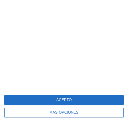
Borran del padrón a residentes tras vencer el
plazo de renovación
POR
ISABEL JIMÉNEZ
27/05/2026
0
1
2
…
34
ACEPTO
MÁS OPCIONES