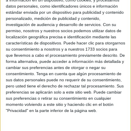
El Gobierno defiende el avance del Plan
datos personales, como identificadores únicos e información
Integral de Ceuta, aunque admite proyectos
estándar enviada por un dispositivo para publicidad y contenido
paralizados
personalizado, medición de publicidad y contenido,
POR
DIEGO NARANJO
20/07/2026
2
investigación de audiencia y desarrollo de servicios.
Con su
permiso, nosotros y nuestros socios podemos utilizar datos de
Ministerio y Delegación abordan la licitación
localización geográfica precisa e identificación mediante las
del Brull y la bajada de ratio de alumnos
características de dispositivos. Puede hacer clic para otorgarnos
POR
ISABEL JIMÉNEZ
16/07/2026
1
su consentimiento a nosotros y a nuestros 1733 socios para
que llevemos a cabo el procesamiento previamente descrito. De
El IES Clara Campoamor, entre los centros de
forma alternativa, puede acceder a información más detallada y
FP más innovadores de España
cambiar sus preferencias antes de otorgar o negar su
POR
ISABEL JIMÉNEZ
14/07/2026
0
consentimiento.
Tenga en cuenta que algún procesamiento de
sus datos personales puede no requerir de su consentimiento,
El recorte de las pagas extraordinarias
pero usted tiene el derecho de rechazar tal procesamiento. Sus
continúa castigando a los funcionarios
preferencias se aplicarán solo a este sitio web. Puede cambiar
ceutíes
sus preferencias o retirar su consentimiento en cualquier
POR
ISABEL JIMÉNEZ
10/07/2026
4
momento volviendo a este sitio y haciendo clic en el botón
"Privacidad" en la parte inferior de la página web.
Adjudicadas las obras de emergencia del
CEIP Ciudad de Ceuta tras los daños
provocados por las lluvias