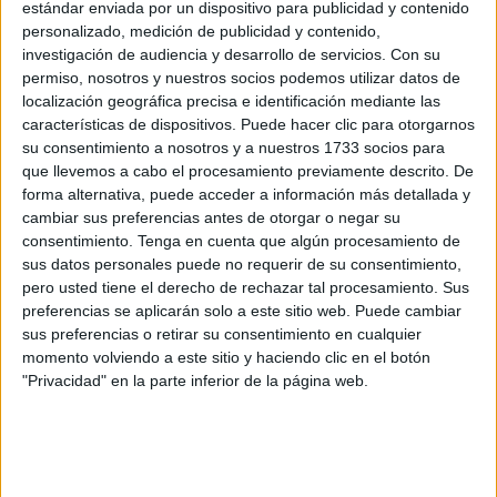
estándar enviada por un dispositivo para publicidad y contenido
oportunidad. Empecé con un grado medio de Cocina, me
personalizado, medición de publicidad y contenido,
gustó mucho, y
como me quiero dedicar a esto de
investigación de audiencia y desarrollo de servicios.
Con su
permiso, nosotros y nuestros socios podemos utilizar datos de
manera profesional quería seguir formándome y ahora
localización geográfica precisa e identificación mediante las
estoy estudiando un grado superior
”.
características de dispositivos. Puede hacer clic para otorgarnos
su consentimiento a nosotros y a nuestros 1733 socios para
que llevemos a cabo el procesamiento previamente descrito. De
forma alternativa, puede acceder a información más detallada y
En el caso de
Sukaina Abdeselam
empezó a estudiar el
cambiar sus preferencias antes de otorgar o negar su
grado superior de Prevención de Riesgos
consentimiento.
Tenga en cuenta que algún procesamiento de
Profesionales
en el IES Luis de Camoens a los 27 años
sus datos personales puede no requerir de su consentimiento,
pero usted tiene el derecho de rechazar tal procesamiento. Sus
“porque llegué a cierta edad,
me vi sin formación y sin
preferencias se aplicarán solo a este sitio web. Puede cambiar
empleo y me metí un poco a la locura porque no sabía
sus preferencias o retirar su consentimiento en cualquier
muy bien qué hacer
y ha sido una de las mejores
momento volviendo a este sitio y haciendo clic en el botón
decisiones que he tomado en mi vida”.
"Privacidad" en la parte inferior de la página web.
“A raíz de estudiarlo me he dado cuenta de que me
encanta esta rama, me gusta mucho trabajar en el ámbito
de la prevención y disfruté mucho durante los dos años de