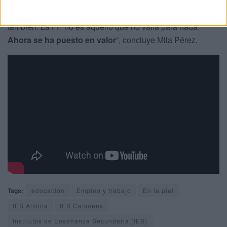
Por ello, puede decir que la Formación Profesional “ha
evolucionado mucho y la sociedad está asumiéndolo
también. La FP no es aquello que no valía para nada.
Ahora se ha puesto en valor
”, concluye Mila Pérez.
Tags:
educación
Empleo y trabajo
En la piel
IES Almina
IES Camoens
Institutos de Enseñanza Secundaria (IES)