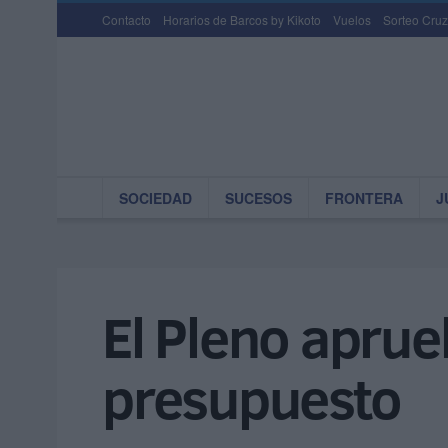
Contacto
Horarios de Barcos by Kikoto
Vuelos
Sorteo Cruz
SOCIEDAD
SUCESOS
FRONTERA
J
El Pleno aprue
presupuesto