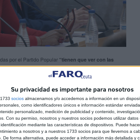
das por el Partido Popular
“tienen que ver con las
n incrementado los ingresos unos seis millones debido a
Su privacidad es importante para nosotros
oducido tienen que ver con el ascenso de la AD
s 1733
socios
almacenamos y/o accedemos a información en un disposit
n y la atención social
”.
sonales, como identificadores únicos e información estándar enviada 
ntenido personalizado, medición de publicidad y contenido, investigaci
al resto de grupo parlamentarias para luego responder a
os.
Con su permiso, nosotros y nuestros socios podemos utilizar datos 
identificación mediante las características de dispositivos. Puede hacer
ntimiento a nosotros y a nuestros 1733 socios para que llevemos a ca
. De forma alternativa, puede acceder a información más detallada y 