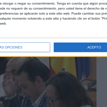
e otorgar o negar su consentimiento.
Tenga en cuenta que algún proc
de no requerir de su consentimiento, pero usted tiene el derecho de r
referencias se aplicarán solo a este sitio web. Puede cambiar sus pref
estado su sorpresa de que “en tan solo un mes se haya
alquier momento volviendo a este sitio y haciendo clic en el botón "Pri
o qué cosas han surgido en tan solo 20 días
, porque
 web.
ue presentaron en mayo”.
ÁS OPCIONES
ACEPTO