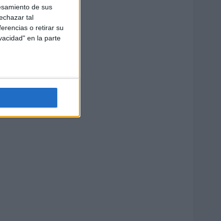
esamiento de sus
echazar tal
erencias o retirar su
vacidad" en la parte