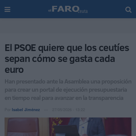
El PSOE quiere que los ceutíes
sepan cómo se gasta cada
euro
Han presentado ante la Asamblea una proposición
para crear un portal de ejecución presupuestaria
en tiempo real para avanzar en la transparencia
Por
Isabel Jiménez
27/05/2026 - 13:22