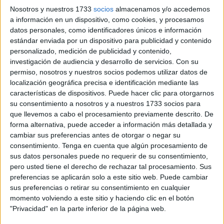
Nosotros y nuestros 1733
socios
almacenamos y/o accedemos
Se trata de una herramienta que, a juicio del PSOE,
a información en un dispositivo, como cookies, y procesamos
datos personales, como identificadores únicos e información
permitiría a cualquier ciudadano o ciudadana conocer de
estándar enviada por un dispositivo para publicidad y contenido
forma clara cómo y en qué medida se están
ejecutando
personalizado, medición de publicidad y contenido,
los
presupuestos públicos.
investigación de audiencia y desarrollo de servicios.
Con su
permiso, nosotros y nuestros socios podemos utilizar datos de
“La transparencia en la gestión de los recursos públicos es
localización geográfica precisa e identificación mediante las
un pilar fundamental de cualquier administración
características de dispositivos. Puede hacer clic para otorgarnos
su consentimiento a nosotros y a nuestros 1733 socios para
democrática moderna”, valora Sandra López Cantero,
que llevemos a cabo el procesamiento previamente descrito. De
secretaria de Política Institucional y Adjunta de
forma alternativa, puede acceder a información más detallada y
Organización del PSOE de Ceuta.
cambiar sus preferencias antes de otorgar o negar su
consentimiento.
Tenga en cuenta que algún procesamiento de
“El Gobierno cumple con lo mínimo que exige la Ley en
sus datos personales puede no requerir de su consentimiento,
esta materia, pero creemos que, por respeto a la
pero usted tiene el derecho de rechazar tal procesamiento. Sus
ciudadanía, debemos ir más allá. Y el mejor ejemplo es la
preferencias se aplicarán solo a este sitio web. Puede cambiar
sus preferencias o retirar su consentimiento en cualquier
información presupuestaria
disponible, que
no siempre
momento volviendo a este sitio y haciendo clic en el botón
resulta accesible
ni comprensible para la mayoría de
"Privacidad" en la parte inferior de la página web.
nuestros vecinos al presentarse en formatos técnicos o