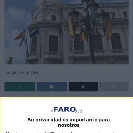
Imagen de archivo
La Ciudad Autónoma de Ceuta
ha publicado en el
Boletín Oficial del Estado (BOE) un nuevo anuncio
relacionado con
procedimientos de baja definitiva
por
Su privacidad es importante para
inscripción indebida en el
Padrón Municipal de
nosotros
Habitantes
.