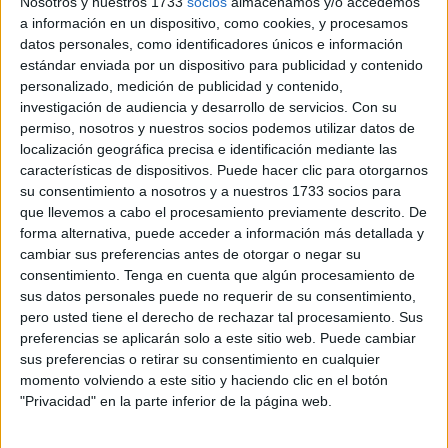
Nosotros y nuestros 1733
socios
almacenamos y/o accedemos
a información en un dispositivo, como cookies, y procesamos
La medida afecta a varias personas cuyos expedientes
datos personales, como identificadores únicos e información
están siendo tramitados por el Negociado de Estadística
estándar enviada por un dispositivo para publicidad y contenido
personalizado, medición de publicidad y contenido,
tras
no haber podido acreditarse su permanencia
investigación de audiencia y desarrollo de servicios.
Con su
efectiva
en los domicilios donde figuraban empadronadas.
permiso, nosotros y nuestros socios podemos utilizar datos de
localización geográfica precisa e identificación mediante las
Según recoge la notificación oficial de la Consejería de
características de dispositivos. Puede hacer clic para otorgarnos
Presidencia y Gobernación, el procedimiento se inicia
su consentimiento a nosotros y a nuestros 1733 socios para
después de haberse practicado el correspondiente trámite
que llevemos a cabo el procesamiento previamente descrito. De
forma alternativa, puede acceder a información más detallada y
de audiencia previsto en la legislación administrativa
cambiar sus preferencias antes de otorgar o negar su
vigente.
consentimiento.
Tenga en cuenta que algún procesamiento de
sus datos personales puede no requerir de su consentimiento,
El anuncio, firmado por el consejero
Alberto Gaitán
pero usted tiene el derecho de rechazar tal procesamiento. Sus
Rodríguez
, señala que los expedientes se encuentran en
preferencias se aplicarán solo a este sitio web. Puede cambiar
fase de tramitación debido a que “
no queda probada la
sus preferencias o retirar su consentimiento en cualquier
permanencia en el domicilio
” y, por tanto, tampoco la
momento volviendo a este sitio y haciendo clic en el botón
"Privacidad" en la parte inferior de la página web.
vecindad administrativa en la ciudad autónoma.