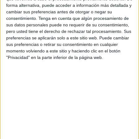
forma alternativa, puede acceder a información más detallada y
Se trata de una actuación incluida en el
plan de vivienda
cambiar sus preferencias antes de otorgar o negar su
consentimiento.
Tenga en cuenta que algún procesamiento de
impulsado por el Gobierno de la Ciudad y aprobado por la
sus datos personales puede no requerir de su consentimiento,
Asamblea, que contempla la construcción de cerca de
un
pero usted tiene el derecho de rechazar tal procesamiento. Sus
millar de
viviendas
asequibles y sociales:
preferencias se aplicarán solo a este sitio web. Puede cambiar
471 promovidas por la Ciudad
a través de las
sus preferencias o retirar su consentimiento en cualquier
momento volviendo a este sitio y haciendo clic en el botón
actuaciones previstas en Huerta Téllez, Monte Hacho,
"Privacidad" en la parte inferior de la página web.
Pozo Rayo, Huerta Molino, Santiago Apóstol y Plaza
Nicaragua.
La sociedad pública
Procesa
se ha encargado de la
tramitación del expediente
en colaboración con la
Consejería de Hacienda, Transición Económica y
Transformación Digital.
El presupuesto de licitación
El contrato, con un
presupuesto total de licitación de