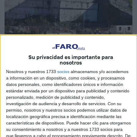
Su privacidad es importante para
nosotros
Nosotros y nuestros 1733
socios
almacenamos y/o accedemos
Quino
a información en un dispositivo, como cookies, y procesamos
datos personales, como identificadores únicos e información
estándar enviada por un dispositivo para publicidad y contenido
personalizado, medición de publicidad y contenido,
El Gobierno
de Ceuta ha iniciado el
proceso de
investigación de audiencia y desarrollo de servicios.
Con su
permiso, nosotros y nuestros socios podemos utilizar datos de
licitación
para la redacción del proyecto y ejecución de
localización geográfica precisa e identificación mediante las
una
nueva
promoción de 102 viviendas públicas
características de dispositivos. Puede hacer clic para otorgarnos
destinadas al alquiler asequible en la
parcela municipal
su consentimiento a nosotros y a nuestros 1733 socios para
de Pozo Rayo.
que llevemos a cabo el procesamiento previamente descrito. De