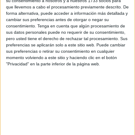
su consentimiento a nosotros y a nuestros 1733 socios para
una
ambiciosa reforma
que, después de 13 años y bajo
que llevemos a cabo el procesamiento previamente descrito. De
una
perspectiva de defensa de los derechos humanos
,
forma alternativa, puede acceder a información más detallada y
da respuesta a la
realidad migratoria actual
, adaptando
cambiar sus preferencias antes de otorgar o negar su
consentimiento.
Tenga en cuenta que algún procesamiento de
la normativa europea en la materia.
sus datos personales puede no requerir de su consentimiento,
pero usted tiene el derecho de rechazar tal procesamiento. Sus
En esta línea, una de sus
novedades más importantes
preferencias se aplicarán solo a este sitio web. Puede cambiar
es que se
reconfigura la figura del arraigo
en cinco
sus preferencias o retirar su consentimiento en cualquier
tipos:
social, sociolaboral, socioformativo, de segunda
momento volviendo a este sitio y haciendo clic en el botón
oportunidad y familiar
, y
reduce de 3 a 2 años
el tiempo
"Privacidad" en la parte inferior de la página web.
de permanencia en España necesario para acceder a ella.
Se crea una autorización de
residencia para familiares de
ciudadanos españoles
También se crea una
autorización de residencia
para
familiares de ciudadanos españoles
con el fin de