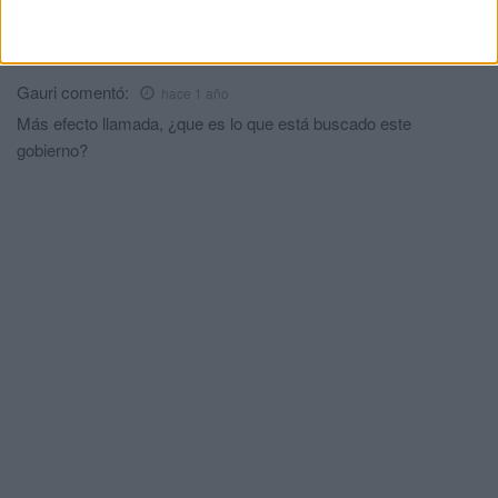
Como siga en este camino el psoe al final ponen la bandera de
otro color
Gauri
comentó:
hace 1 año
Más efecto llamada, ¿que es lo que está buscado este
gobierno?