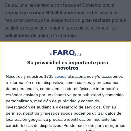
Ceuta, una herramienta con la que el Gobierno prevé
regularizar a unas 900.000 personas
en los próximos
tres años pero que ha despertado un
gran rechazo
por los
posibles riesgos que entraña para colectivos como los
solicitantes de asilo
o la
infancia
.
El texto fue
aprobado en Consejo de Ministros
el
pasado 19 de noviembre y entra en vigor ahora, seis
Su privacidad es importante para
meses después de su publicación en el
Boletín Oficial del
nosotros
Estado (BOE)
.
Nosotros y nuestros 1733
socios
almacenamos y/o accedemos
a información en un dispositivo, como cookies, y procesamos
Figura del arraigo: se reduce de 3 a
datos personales, como identificadores únicos e información
2 años el tiempo en España para
estándar enviada por un dispositivo para publicidad y contenido
personalizado, medición de publicidad y contenido,
acceder a ella
investigación de audiencia y desarrollo de servicios.
Con su
permiso, nosotros y nuestros socios podemos utilizar datos de
Desde entonces, la ministra de
Inclusión, Seguridad
localización geográfica precisa e identificación mediante las
características de dispositivos. Puede hacer clic para otorgarnos
Social y Migraciones
,
Elma Saiz
, lo ha presentado como