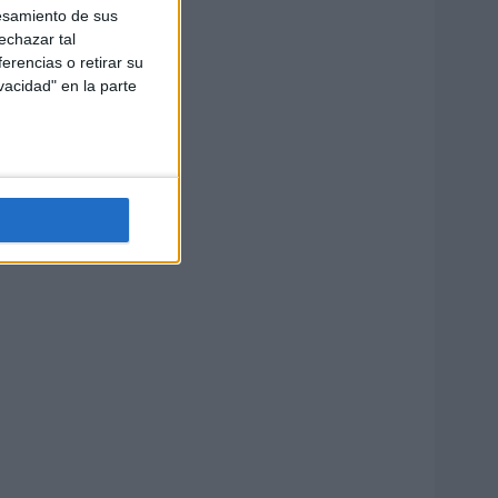
esamiento de sus
echazar tal
erencias o retirar su
vacidad" en la parte