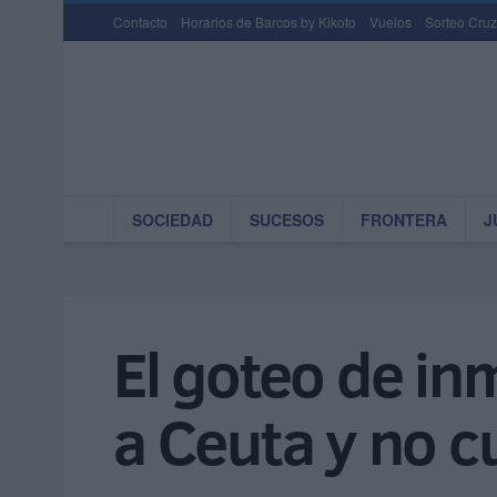
Contacto
Horarios de Barcos by Kikoto
Vuelos
Sorteo Cruz
SOCIEDAD
SUCESOS
FRONTERA
J
El goteo de in
a Ceuta y no 