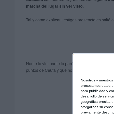
marcha del lugar sin ver visto
.
Tal y como explican testigos presenciales salió c
Nadie lo vio, nadie lo paró, pero su llegada se e
puntos de Ceuta y que no son recogidas en ningu
Nosotros y nuestro
procesamos datos per
para publicidad y co
desarrollo de servici
geográfica precisa e 
otorgarnos su conse
previamente descrito