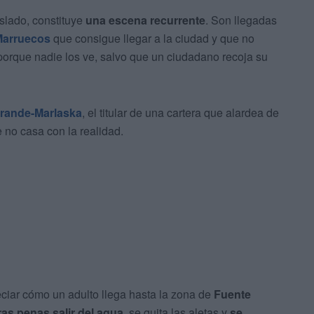
slado, constituye
una escena recurrente
. Son llegadas
Marruecos
que consigue llegar a la ciudad y que no
s porque nadie los ve, salvo que un ciudadano recoja su
rande-Marlaska
, el titular de una cartera que alardea de
 no casa con la realidad.
ciar cómo un adulto llega hasta la zona de
Fuente
ras penas salir del agua
, se quita las aletas y
se