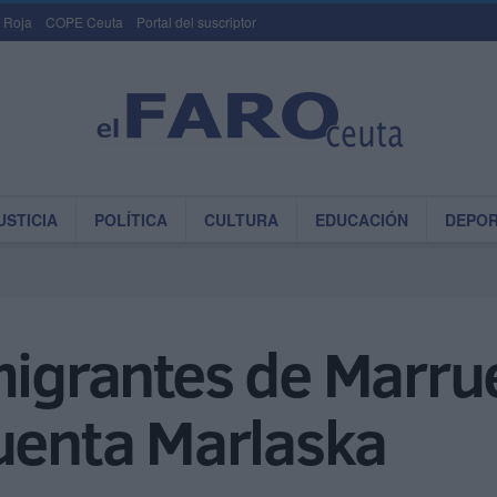
 Roja
COPE Ceuta
Portal del suscriptor
USTICIA
POLÍTICA
CULTURA
EDUCACIÓN
DEPO
migrantes de Marru
cuenta Marlaska