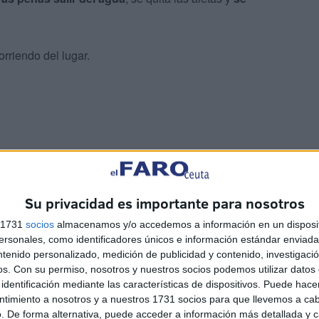
orriendo del lugar.
ngarza con otras tantas que se suceden en distintos
na estadística.
Su privacidad es importante para nosotros
s 1731
socios
almacenamos y/o accedemos a información en un disposit
sonales, como identificadores únicos e información estándar enviada 
ntenido personalizado, medición de publicidad y contenido, investigaci
os.
Con su permiso, nosotros y nuestros socios podemos utilizar datos 
identificación mediante las características de dispositivos. Puede hacer
ntimiento a nosotros y a nuestros 1731 socios para que llevemos a ca
. De forma alternativa, puede acceder a información más detallada y 